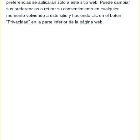
preferencias se aplicarán solo a este sitio web. Puede cambiar
sus preferencias o retirar su consentimiento en cualquier
momento volviendo a este sitio y haciendo clic en el botón
"Privacidad" en la parte inferior de la página web.
Acerca de María Olivares
El autor no ha proporcionado ninguna información.
DEJA UNA RESPUESTA
Tu dirección de correo electrónico no será
publicada.
Los campos obligatorios están marcados
con
*
Comentario
*