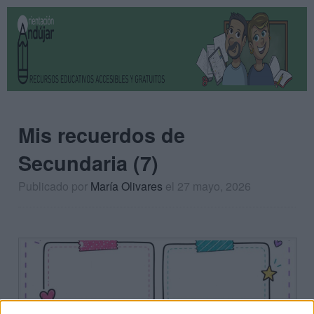
Mis recuerdos de
Secundaria (7)
Publicado por
María Olivares
el 27 mayo, 2026