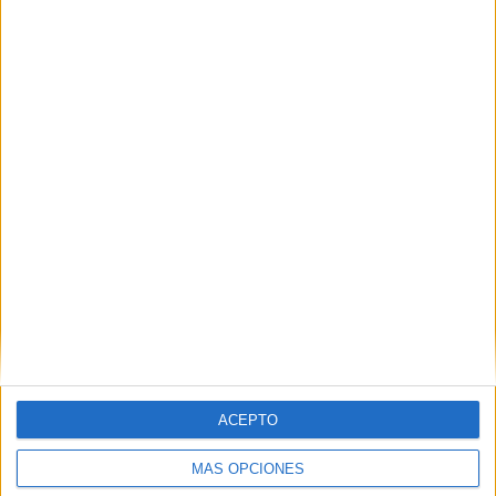
Nombre
*
Correo electrónico
*
Web
ACEPTO
MÁS OPCIONES