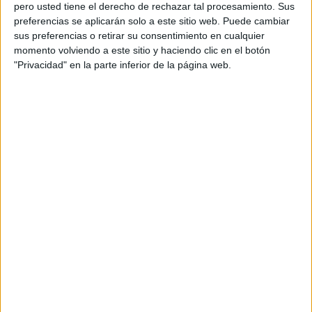
pero usted tiene el derecho de rechazar tal procesamiento. Sus
preferencias se aplicarán solo a este sitio web. Puede cambiar
sus preferencias o retirar su consentimiento en cualquier
momento volviendo a este sitio y haciendo clic en el botón
Acerca de orientacionandujar
"Privacidad" en la parte inferior de la página web.
Orientación Andújar no es solo un blog, es la apuesta
personal de dos profesores Ginés y Maribel, que
además de ser pareja, son los encargados de los
contenidos que encontramos dentro del blog y en el
cual, vuelcan la mayor parte del tiempo, que sus tareas
como docentes, y voluntarios en sus meses de verano
les permite.
DEJA UNA RESPUESTA
Tu dirección de correo electrónico no será
publicada.
Los campos obligatorios están marcados
con
*