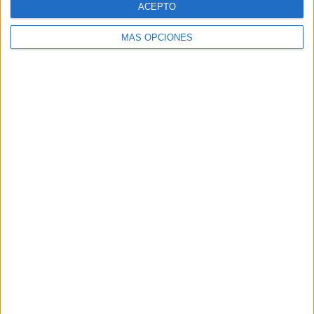
ACEPTO
MÁS OPCIONES
Buscar
Buscar
¿TE GUSTA NUESTRO MATERIAL?
Introduce tu email para unirte a otros
80.869 suscriptores.