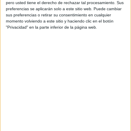
pero usted tiene el derecho de rechazar tal procesamiento. Sus
preferencias se aplicarán solo a este sitio web. Puede cambiar
sus preferencias o retirar su consentimiento en cualquier
momento volviendo a este sitio y haciendo clic en el botón
Acerca de orientacionandujar
"Privacidad" en la parte inferior de la página web.
Orientación Andújar no es solo un blog, es la apuesta
personal de dos profesores Ginés y Maribel, que
además de ser pareja, son los encargados de los
contenidos que encontramos dentro del blog y en el
cual, vuelcan la mayor parte del tiempo, que sus tareas
como docentes, y voluntarios en sus meses de verano
les permite.
DEJA UNA RESPUESTA
Tu dirección de correo electrónico no será
publicada.
Los campos obligatorios están marcados
con
*