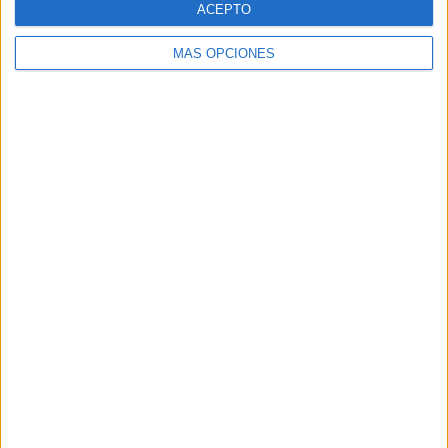
ACEPTO
MÁS OPCIONES
Buscar
Buscar
¿TE GUSTA NUESTRO MATERIAL?
Introduce tu email para unirte a otros
80.870 suscriptores.