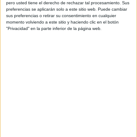
pero usted tiene el derecho de rechazar tal procesamiento. Sus
preferencias se aplicarán solo a este sitio web. Puede cambiar
sus preferencias o retirar su consentimiento en cualquier
momento volviendo a este sitio y haciendo clic en el botón
Acerca de orientacionandujar
"Privacidad" en la parte inferior de la página web.
Orientación Andújar no es solo un blog, es la apuesta
personal de dos profesores Ginés y Maribel, que
además de ser pareja, son los encargados de los
contenidos que encontramos dentro del blog y en el
cual, vuelcan la mayor parte del tiempo, que sus tareas
como docentes, y voluntarios en sus meses de verano
les permite.
DEJA UNA RESPUESTA
Tu dirección de correo electrónico no será
publicada.
Los campos obligatorios están marcados
con
*