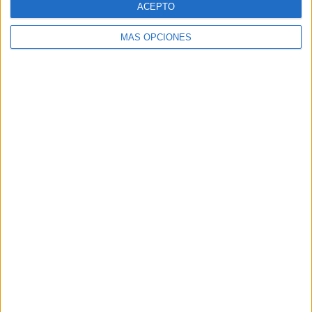
ACEPTO
MÁS OPCIONES
Buscar
Buscar
¿TE GUSTA NUESTRO MATERIAL?
Introduce tu email para unirte a otros
80.859 suscriptores.