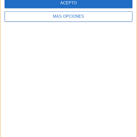
ACEPTO
MÁS OPCIONES
Buscar
Buscar
¿TE GUSTA NUESTRO MATERIAL?
Introduce tu email para unirte a otros
80.868 suscriptores.