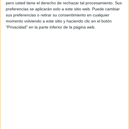
pero usted tiene el derecho de rechazar tal procesamiento. Sus
preferencias se aplicarán solo a este sitio web. Puede cambiar
sus preferencias o retirar su consentimiento en cualquier
momento volviendo a este sitio y haciendo clic en el botón
Acerca de orientacionandujar
"Privacidad" en la parte inferior de la página web.
Orientación Andújar no es solo un blog, es la apuesta
personal de dos profesores Ginés y Maribel, que
además de ser pareja, son los encargados de los
contenidos que encontramos dentro del blog y en el
cual, vuelcan la mayor parte del tiempo, que sus tareas
como docentes, y voluntarios en sus meses de verano
les permite.
DEJA UNA RESPUESTA
Tu dirección de correo electrónico no será
publicada.
Los campos obligatorios están marcados
con
*