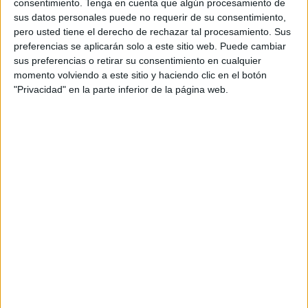
consentimiento.
Tenga en cuenta que algún procesamiento de
sus datos personales puede no requerir de su consentimiento,
pero usted tiene el derecho de rechazar tal procesamiento. Sus
preferencias se aplicarán solo a este sitio web. Puede cambiar
Acerca de orientacionandujar
sus preferencias o retirar su consentimiento en cualquier
momento volviendo a este sitio y haciendo clic en el botón
Orientación Andújar no es solo un blog, es la apuesta
"Privacidad" en la parte inferior de la página web.
personal de dos profesores Ginés y Maribel, que
además de ser pareja, son los encargados de los
contenidos que encontramos dentro del blog y en el
cual, vuelcan la mayor parte del tiempo, que sus tareas
como docentes, y voluntarios en sus meses de verano
les permite.
1 COMENTARIO
Emilio
Publicado
19 junio, 2026 a las 9:53 AM
Gracias por compartir