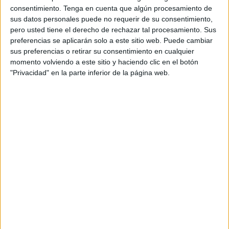
consentimiento.
Tenga en cuenta que algún procesamiento de
sus datos personales puede no requerir de su consentimiento,
pero usted tiene el derecho de rechazar tal procesamiento. Sus
preferencias se aplicarán solo a este sitio web. Puede cambiar
Acerca de María Olivares
sus preferencias o retirar su consentimiento en cualquier
El autor no ha proporcionado ninguna información.
momento volviendo a este sitio y haciendo clic en el botón
"Privacidad" en la parte inferior de la página web.
2 COMMENTS
Lobo Negro Solitario
Publicado
5 junio, 2026 a las 8:30 PM
Me interesa por mi carrera docente en
orimaria
RESPONDER