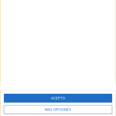
Nombre
*
Correo electrónico
*
Web
ACEPTO
MÁS OPCIONES