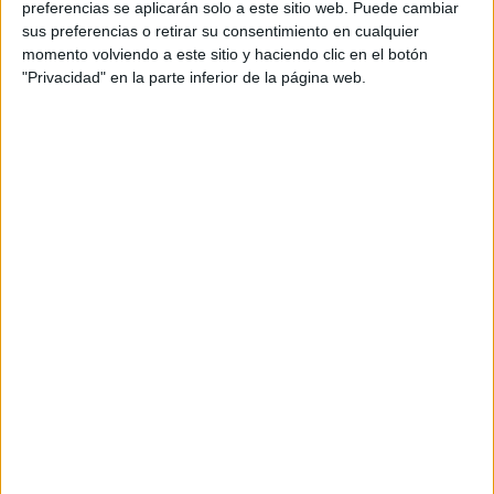
preferencias se aplicarán solo a este sitio web. Puede cambiar
sus preferencias o retirar su consentimiento en cualquier
momento volviendo a este sitio y haciendo clic en el botón
"Privacidad" en la parte inferior de la página web.
Acerca de María Olivares
El autor no ha proporcionado ninguna información.
DEJA UNA RESPUESTA
Tu dirección de correo electrónico no será
publicada.
Los campos obligatorios están marcados
con
*
Comentario
*