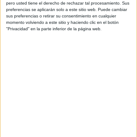
pero usted tiene el derecho de rechazar tal procesamiento. Sus
preferencias se aplicarán solo a este sitio web. Puede cambiar
sus preferencias o retirar su consentimiento en cualquier
momento volviendo a este sitio y haciendo clic en el botón
Acerca de orientacionandujar
"Privacidad" en la parte inferior de la página web.
Orientación Andújar no es solo un blog, es la apuesta
personal de dos profesores Ginés y Maribel, que
además de ser pareja, son los encargados de los
contenidos que encontramos dentro del blog y en el
cual, vuelcan la mayor parte del tiempo, que sus tareas
como docentes, y voluntarios en sus meses de verano
les permite.
DEJA UNA RESPUESTA
Tu dirección de correo electrónico no será
publicada.
Los campos obligatorios están marcados
con
*