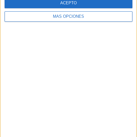
ACEPTO
MÁS OPCIONES
Buscar
Buscar
¿TE GUSTA NUESTRO MATERIAL?
Introduce tu email para unirte a otros
80.869 suscriptores.