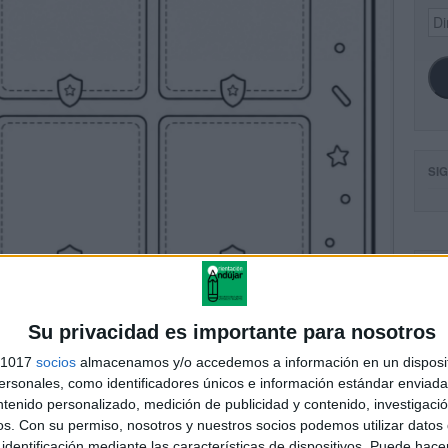
Dir
de
ema
SI
FA
Su privacidad es importante para nosotros
s 1017
socios
almacenamos y/o accedemos a información en un disposit
sonales, como identificadores únicos e información estándar enviada 
ntenido personalizado, medición de publicidad y contenido, investigaci
os.
Con su permiso, nosotros y nuestros socios podemos utilizar datos 
identificación mediante las características de dispositivos. Puede hacer