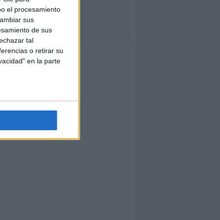
bo el procesamiento
cambiar sus
esamiento de sus
echazar tal
erencias o retirar su
vacidad" en la parte