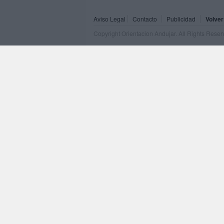
Aviso Legal
Contacto
Publicidad
Volver
Copyright Orientacion Andujar. All Rights Rese