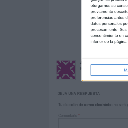
otorgarnos su conse
previamente descrito
preferencias antes d
datos personales pue
procesamiento. Sus p
consentimiento en cu
inferior de la página
Acerca de María Oliva
El autor no ha proporcionado
M
DEJA UNA RESPUESTA
Tu dirección de correo electrónico no será 
Comentario
*