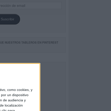
ección
il
Suscribir
GUE NUESTROS TABLEROS EN PINTEREST
CEBOOK
ivo, como cookies, y
por un dispositivo
ón de audiencia y
de localización
 clic para