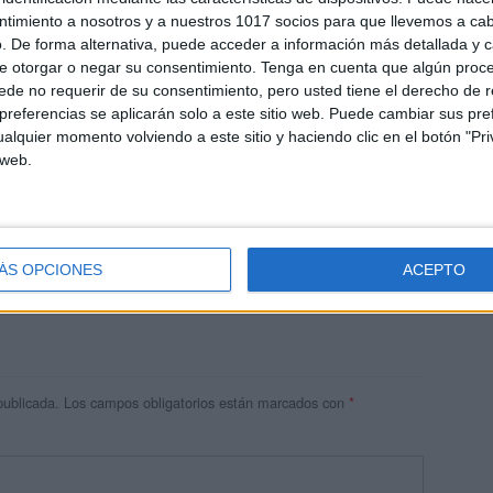
ntimiento a nosotros y a nuestros 1017 socios para que llevemos a ca
. De forma alternativa, puede acceder a información más detallada y 
e otorgar o negar su consentimiento.
Tenga en cuenta que algún proc
de no requerir de su consentimiento, pero usted tiene el derecho de r
referencias se aplicarán solo a este sitio web. Puede cambiar sus pref
alquier momento volviendo a este sitio y haciendo clic en el botón "Pri
 web.
res
 ninguna información.
ÁS OPCIONES
ACEPTO
publicada.
Los campos obligatorios están marcados con
*