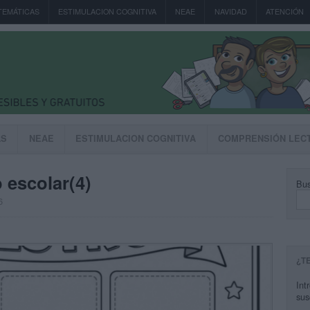
TEMÁTICAS
ESTIMULACION COGNITIVA
NEAE
NAVIDAD
ATENCIÓN
AS
NEAE
ESTIMULACION COGNITIVA
COMPRENSIÓN LEC
escolar(4)
Bus
6
¿T
Int
sus