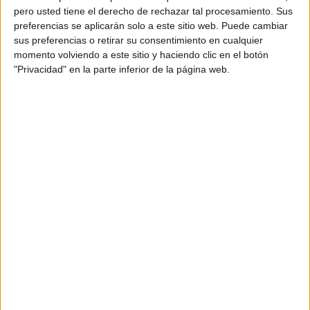
pero usted tiene el derecho de rechazar tal procesamiento. Sus
preferencias se aplicarán solo a este sitio web. Puede cambiar
sus preferencias o retirar su consentimiento en cualquier
momento volviendo a este sitio y haciendo clic en el botón
"Privacidad" en la parte inferior de la página web.
Acerca de orientacionandujar
Orientación Andújar no es solo un blog, es la apuesta
personal de dos profesores Ginés y Maribel, que
además de ser pareja, son los encargados de los
contenidos que encontramos dentro del blog y en el
cual, vuelcan la mayor parte del tiempo, que sus tareas
como docentes, y voluntarios en sus meses de verano
les permite.
DEJA UNA RESPUESTA
Tu dirección de correo electrónico no será