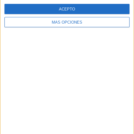
Web
ACEPTO
MÁS OPCIONES
Buscar
Buscar
¿TE GUSTA NUESTRO MATERIAL?