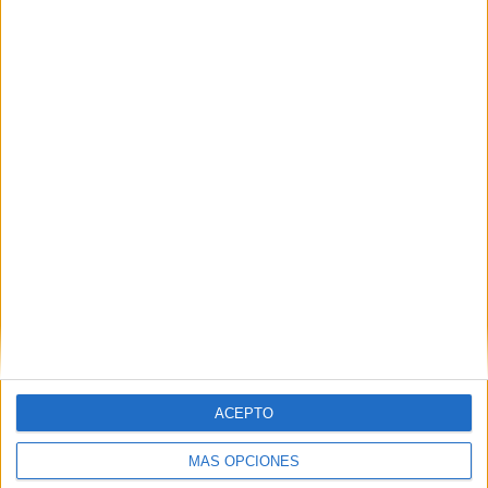
Nombre
*
Correo electrónico
*
Web
ACEPTO
MÁS OPCIONES