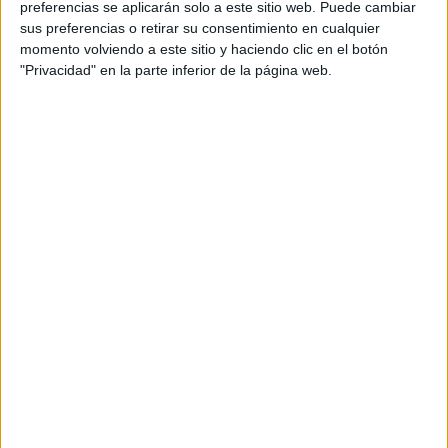
preferencias se aplicarán solo a este sitio web. Puede cambiar
sus preferencias o retirar su consentimiento en cualquier
momento volviendo a este sitio y haciendo clic en el botón
"Privacidad" en la parte inferior de la página web.
Acerca de María Olivares
El autor no ha proporcionado ninguna información.
DEJA UNA RESPUESTA
Tu dirección de correo electrónico no será
publicada.
Los campos obligatorios están marcados
con
*
Comentario
*