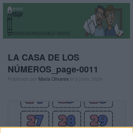
LA CASA DE LOS
NÚMEROS_page-0011
Publicado por
María Olivares
el 3 junio, 2026