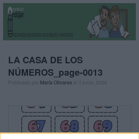
LA CASA DE LOS
NÚMEROS_page-0013
Publicado por
María Olivares
el 3 junio, 2026