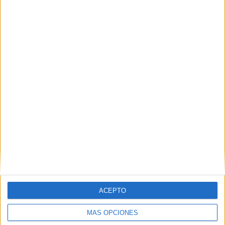
Nombre
*
Correo electrónico
*
Web
ACEPTO
MÁS OPCIONES