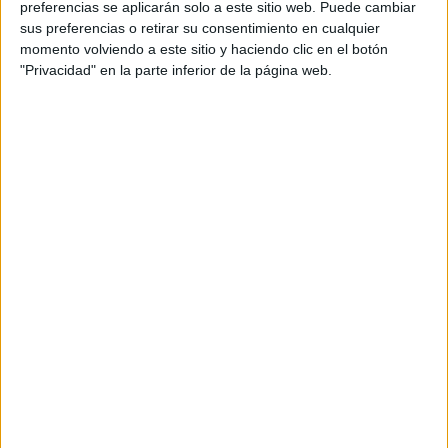
preferencias se aplicarán solo a este sitio web. Puede cambiar
sus preferencias o retirar su consentimiento en cualquier
momento volviendo a este sitio y haciendo clic en el botón
"Privacidad" en la parte inferior de la página web.
Acerca de María Olivares
El autor no ha proporcionado ninguna información.
DEJA UNA RESPUESTA
Tu dirección de correo electrónico no será
publicada.
Los campos obligatorios están marcados
con
*
Comentario
*