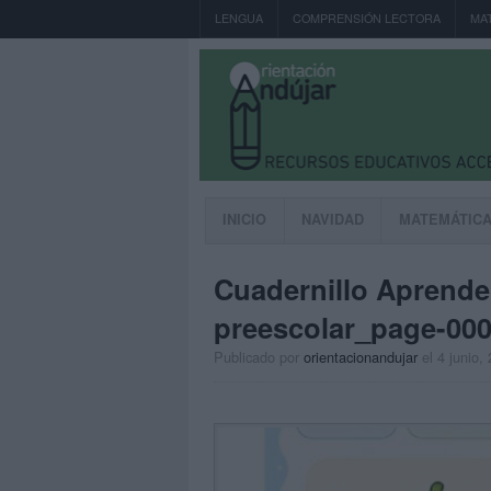
LENGUA
COMPRENSIÓN LECTORA
MA
INICIO
NAVIDAD
MATEMÁTIC
Cuadernillo Aprender
preescolar_page-00
Publicado por
orientacionandujar
el 4 junio,