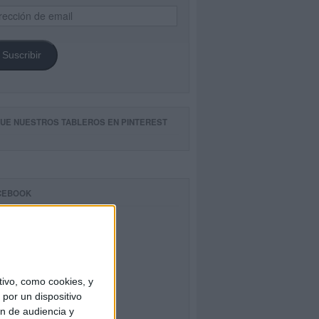
ección
il
Suscribir
GUE NUESTROS TABLEROS EN PINTEREST
CEBOOK
ivo, como cookies, y
por un dispositivo
ón de audiencia y