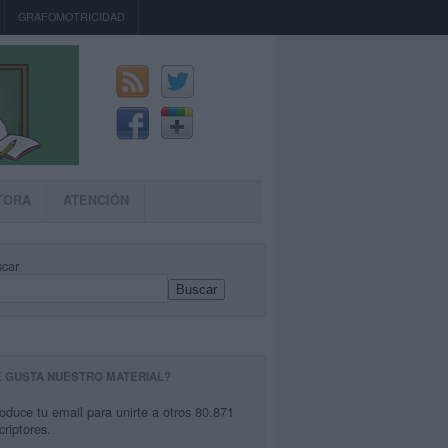
GRAFOMOTRICIDAD
TORA
ATENCIÓN
car
Buscar
E GUSTA NUESTRO MATERIAL?
roduce tu email para unirte a otros 80.871
criptores.