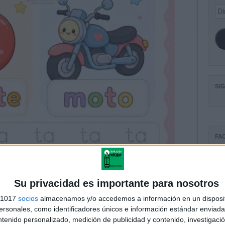
Dir
de
ema
SI
FA
Su privacidad es importante para nosotros
s 1017
socios
almacenamos y/o accedemos a información en un disposit
sonales, como identificadores únicos e información estándar enviada 
ntenido personalizado, medición de publicidad y contenido, investigaci