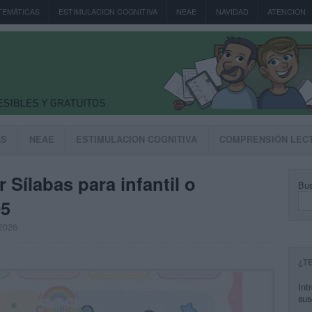
TEMÁTICAS
ESTIMULACION COGNITIVA
NEAE
NAVIDAD
ATENCIÓN
AS
NEAE
ESTIMULACION COGNITIVA
COMPRENSIÓN LEC
 Sílabas para infantil o
Bus
05
 2026
¿T
Int
sus