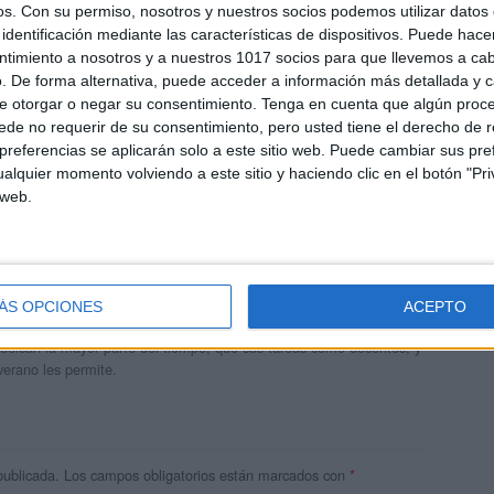
os.
Con su permiso, nosotros y nuestros socios podemos utilizar datos 
identificación mediante las características de dispositivos. Puede hacer
ntimiento a nosotros y a nuestros 1017 socios para que llevemos a ca
. De forma alternativa, puede acceder a información más detallada y 
e otorgar o negar su consentimiento.
Tenga en cuenta que algún proc
de no requerir de su consentimiento, pero usted tiene el derecho de r
referencias se aplicarán solo a este sitio web. Puede cambiar sus pref
alquier momento volviendo a este sitio y haciendo clic en el botón "Pri
 web.
andujar
o un blog, es la apuesta personal de dos profesores Ginés y
ÁS OPCIONES
ACEPTO
areja, son los encargados de los contenidos que encontramos
 vuelcan la mayor parte del tiempo, que sus tareas como docentes, y
verano les permite.
publicada.
Los campos obligatorios están marcados con
*