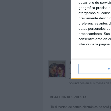
desarrollo de servici
geográfica precisa e 
otorgarnos su conse
previamente descrito
preferencias antes d
datos personales pue
procesamiento. Sus p
consentimiento en cu
inferior de la página
Acerca de orientacion
Orientación Andújar no es sol
M
Maribel, que además de ser p
dentro del blog y en el cual,
voluntarios en sus meses de 
DEJA UNA RESPUESTA
Tu dirección de correo electrónico no será 