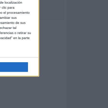
de localización
 clic para
bo el procesamiento
cambiar sus
esamiento de sus
echazar tal
erencias o retirar su
vacidad" en la parte