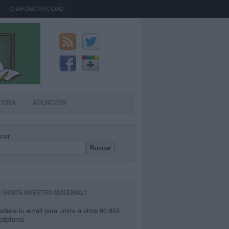
GRAFOMOTRICIDAD
TORA
ATENCIÓN
car
Buscar
E GUSTA NUESTRO MATERIAL?
roduce tu email para unirte a otros 80.859
criptores.