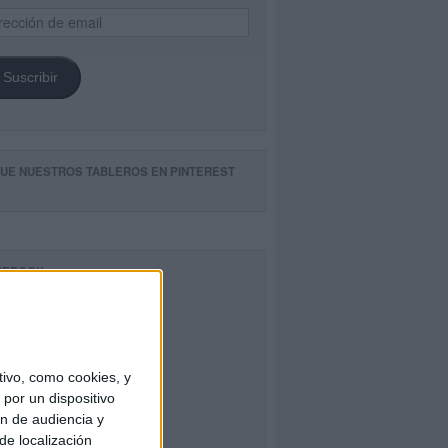
ección
il
Suscribir
GUE NUESTROS TABLEROS EN PINTEREST
CEBOOK
ivo, como cookies, y
por un dispositivo
ón de audiencia y
de localización