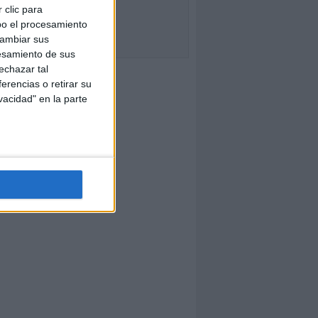
 clic para
bo el procesamiento
cambiar sus
esamiento de sus
echazar tal
erencias o retirar su
vacidad" en la parte