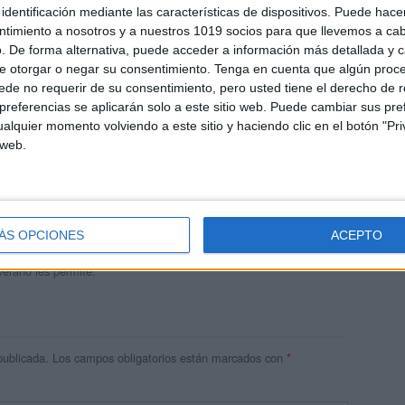
identificación mediante las características de dispositivos. Puede hacer
ntimiento a nosotros y a nuestros 1019 socios para que llevemos a ca
. De forma alternativa, puede acceder a información más detallada y 
e otorgar o negar su consentimiento.
Tenga en cuenta que algún proc
de no requerir de su consentimiento, pero usted tiene el derecho de r
referencias se aplicarán solo a este sitio web. Puede cambiar sus pref
alquier momento volviendo a este sitio y haciendo clic en el botón "Pri
 web.
andujar
o un blog, es la apuesta personal de dos profesores Ginés y
areja, son los encargados de los contenidos que encontramos
ÁS OPCIONES
ACEPTO
 vuelcan la mayor parte del tiempo, que sus tareas como docentes, y
verano les permite.
publicada.
Los campos obligatorios están marcados con
*