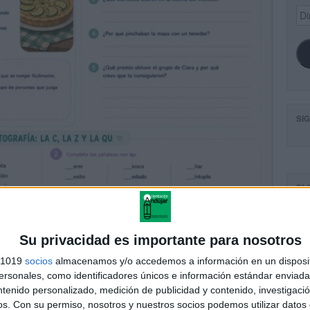
Dir
de
ema
SI
FA
Su privacidad es importante para nosotros
s 1019
socios
almacenamos y/o accedemos a información en un disposit
sonales, como identificadores únicos e información estándar enviada 
ntenido personalizado, medición de publicidad y contenido, investigaci
os.
Con su permiso, nosotros y nuestros socios podemos utilizar datos 