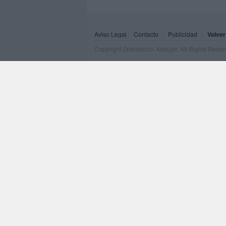
Aviso Legal
Contacto
Publicidad
Volver
Copyright Orientacion Andujar. All Rights Rese