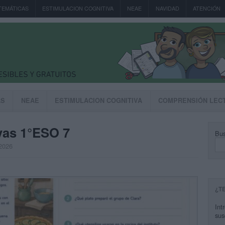
TEMÁTICAS
ESTIMULACION COGNITIVA
NEAE
NAVIDAD
ATENCIÓN
AS
NEAE
ESTIMULACION COGNITIVA
COMPRENSIÓN LEC
vas 1°ESO 7
Bus
 2026
¿T
Int
sus