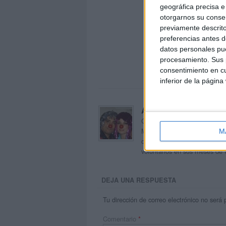
geográfica precisa e 
otorgarnos su conse
previamente descrito
preferencias antes d
datos personales pue
procesamiento. Sus p
consentimiento en cu
inferior de la página
Acerca de orientacion
Orientación Andújar no es sol
Maribel, que además de ser p
M
dentro del blog y en el cual,
voluntarios en sus meses de 
DEJA UNA RESPUESTA
Tu dirección de correo electrónico no será 
Comentario
*