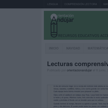
LENGUA
COMPRENSIÓN LECTORA
MA
INICIO
NAVIDAD
MATEMÁTIC
Lecturas comprensi
Publicado por
orientacionandujar
el 6 junio,