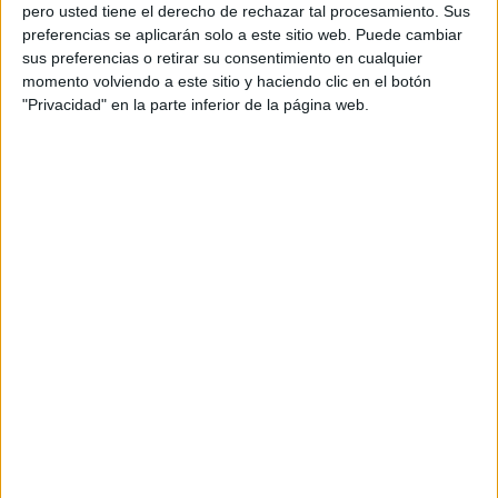
pero usted tiene el derecho de rechazar tal procesamiento. Sus
preferencias se aplicarán solo a este sitio web. Puede cambiar
sus preferencias o retirar su consentimiento en cualquier
momento volviendo a este sitio y haciendo clic en el botón
Acerca de orientacionandujar
"Privacidad" en la parte inferior de la página web.
Orientación Andújar no es solo un blog, es la apuesta
personal de dos profesores Ginés y Maribel, que
además de ser pareja, son los encargados de los
contenidos que encontramos dentro del blog y en el
cual, vuelcan la mayor parte del tiempo, que sus tareas
como docentes, y voluntarios en sus meses de verano
les permite.
DEJA UNA RESPUESTA
Tu dirección de correo electrónico no será
publicada.
Los campos obligatorios están marcados
con
*