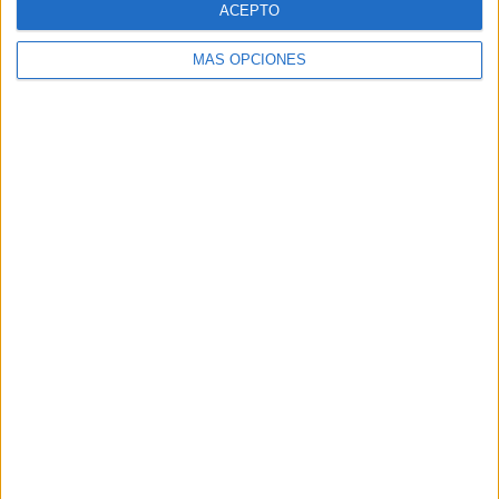
ACEPTO
MÁS OPCIONES
Buscar
Buscar
¿TE GUSTA NUESTRO MATERIAL?
Introduce tu email para unirte a otros
80.867 suscriptores.