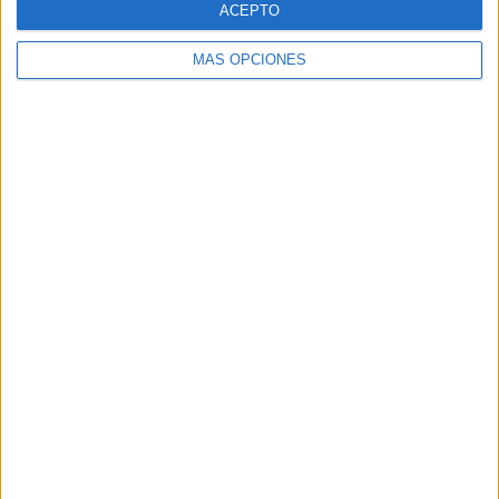
ACEPTO
MÁS OPCIONES
Buscar
Buscar
¿TE GUSTA NUESTRO MATERIAL?
Introduce tu email para unirte a otros
80.870 suscriptores.