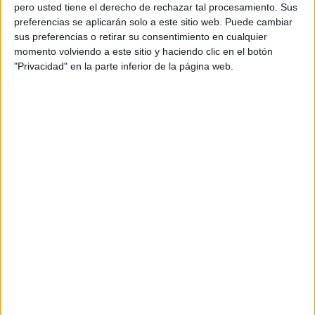
pero usted tiene el derecho de rechazar tal procesamiento. Sus
preferencias se aplicarán solo a este sitio web. Puede cambiar
sus preferencias o retirar su consentimiento en cualquier
momento volviendo a este sitio y haciendo clic en el botón
Acerca de orientacionandujar
"Privacidad" en la parte inferior de la página web.
Orientación Andújar no es solo un blog, es la apuesta
personal de dos profesores Ginés y Maribel, que
además de ser pareja, son los encargados de los
contenidos que encontramos dentro del blog y en el
cual, vuelcan la mayor parte del tiempo, que sus tareas
como docentes, y voluntarios en sus meses de verano
les permite.
DEJA UNA RESPUESTA
Tu dirección de correo electrónico no será
publicada.
Los campos obligatorios están marcados
con
*