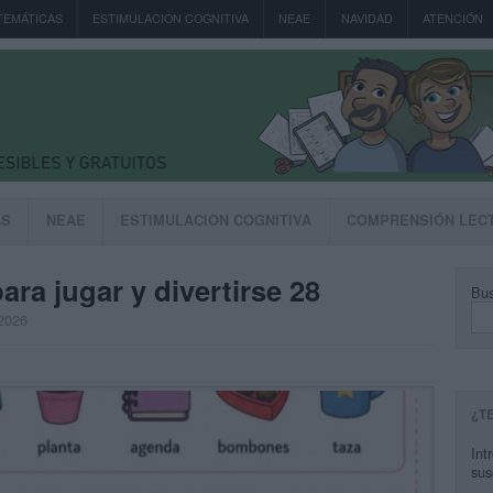
TEMÁTICAS
ESTIMULACION COGNITIVA
NEAE
NAVIDAD
ATENCIÓN
AS
NEAE
ESTIMULACION COGNITIVA
COMPRENSIÓN LEC
ara jugar y divertirse 28
Bus
 2026
¿T
Int
sus