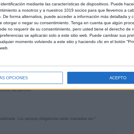
identificación mediante las características de dispositivos. Puede hacer
ntimiento a nosotros y a nuestros 1019 socios para que llevemos a ca
. De forma alternativa, puede acceder a información más detallada y 
e otorgar o negar su consentimiento.
Tenga en cuenta que algún proc
de no requerir de su consentimiento, pero usted tiene el derecho de r
referencias se aplicarán solo a este sitio web. Puede cambiar sus pref
alquier momento volviendo a este sitio y haciendo clic en el botón "Pri
 web.
andujar
o un blog, es la apuesta personal de dos profesores Ginés y
areja, son los encargados de los contenidos que encontramos
ÁS OPCIONES
ACEPTO
 vuelcan la mayor parte del tiempo, que sus tareas como docentes, y
verano les permite.
publicada.
Los campos obligatorios están marcados con
*