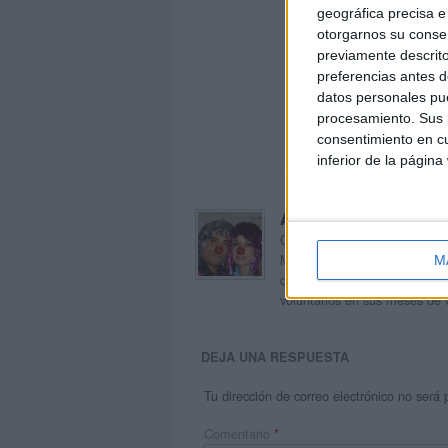
geográfica precisa e 
otorgarnos su conse
previamente descrito
preferencias antes d
datos personales pue
procesamiento. Sus p
consentimiento en cu
inferior de la página
Acerca de orientacion
Orientación Andújar no es sol
Maribel, que además de ser p
M
dentro del blog y en el cual,
voluntarios en sus meses de 
DEJA UNA RESPUESTA
Tu dirección de correo electrónico no será 
Comentario
*