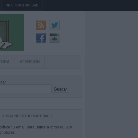
GRAFOMOTRICIDAD
TORA
ATENCIÓN
car
Buscar
E GUSTA NUESTRO MATERIAL?
roduce tu email para unirte a otros 80.870
criptores.