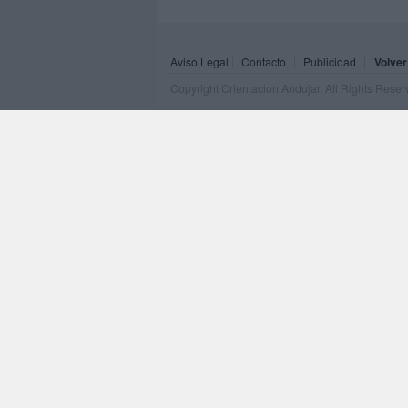
Aviso Legal
Contacto
Publicidad
Volver
Copyright Orientacion Andujar. All Rights Rese