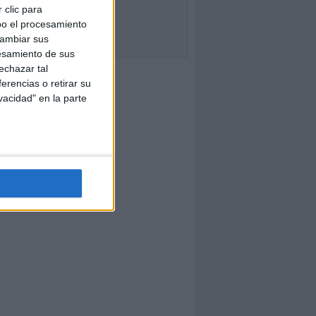
 clic para
bo el procesamiento
cambiar sus
esamiento de sus
echazar tal
erencias o retirar su
vacidad" en la parte