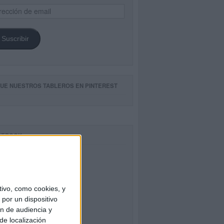
ección
il
Suscribir
GUE NUESTROS TABLEROS EN PINTEREST
CEBOOK
ivo, como cookies, y
por un dispositivo
ón de audiencia y
de localización