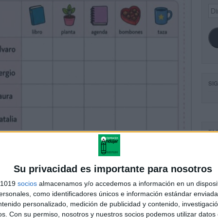
Dir
de
ema
SI
FA
Su privacidad es importante para nosotros
s 1019
socios
almacenamos y/o accedemos a información en un disposit
sonales, como identificadores únicos e información estándar enviada 
ntenido personalizado, medición de publicidad y contenido, investigaci
os.
Con su permiso, nosotros y nuestros socios podemos utilizar datos 