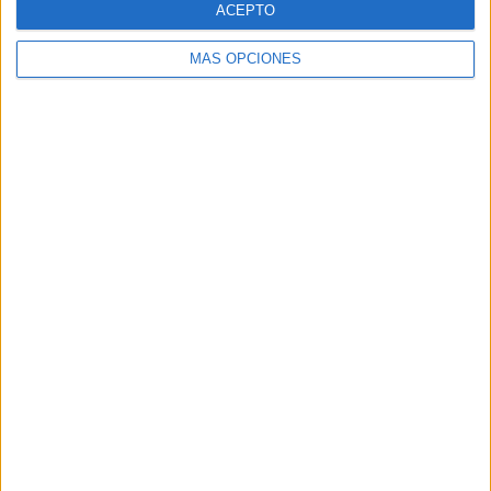
ACEPTO
MÁS OPCIONES
Buscar
Buscar
¿TE GUSTA NUESTRO MATERIAL?
Introduce tu email para unirte a otros
80.861 suscriptores.