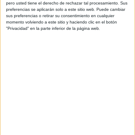
pero usted tiene el derecho de rechazar tal procesamiento. Sus
preferencias se aplicarán solo a este sitio web. Puede cambiar
sus preferencias o retirar su consentimiento en cualquier
momento volviendo a este sitio y haciendo clic en el botón
Acerca de orientacionandujar
"Privacidad" en la parte inferior de la página web.
Orientación Andújar no es solo un blog, es la apuesta
personal de dos profesores Ginés y Maribel, que
además de ser pareja, son los encargados de los
contenidos que encontramos dentro del blog y en el
cual, vuelcan la mayor parte del tiempo, que sus tareas
como docentes, y voluntarios en sus meses de verano
les permite.
DEJA UNA RESPUESTA
Tu dirección de correo electrónico no será
publicada.
Los campos obligatorios están marcados
con
*