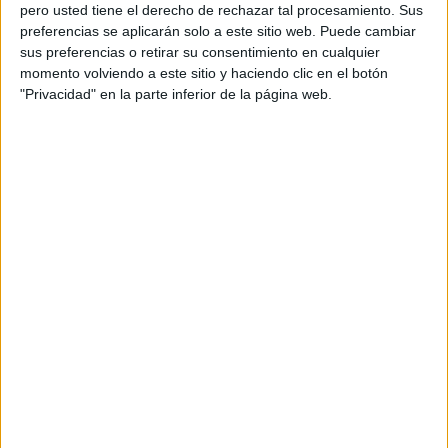
pero usted tiene el derecho de rechazar tal procesamiento. Sus
preferencias se aplicarán solo a este sitio web. Puede cambiar
sus preferencias o retirar su consentimiento en cualquier
momento volviendo a este sitio y haciendo clic en el botón
Acerca de orientacionandujar
"Privacidad" en la parte inferior de la página web.
Orientación Andújar no es solo un blog, es la apuesta
personal de dos profesores Ginés y Maribel, que
además de ser pareja, son los encargados de los
contenidos que encontramos dentro del blog y en el
cual, vuelcan la mayor parte del tiempo, que sus tareas
como docentes, y voluntarios en sus meses de verano
les permite.
DEJA UNA RESPUESTA
Tu dirección de correo electrónico no será
publicada.
Los campos obligatorios están marcados
con
*