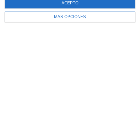
ACEPTO
MÁS OPCIONES
Buscar
Buscar
¿TE GUSTA NUESTRO MATERIAL?
Introduce tu email para unirte a otros
80.842 suscriptores.