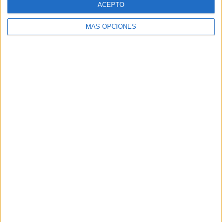
ACEPTO
MÁS OPCIONES
Buscar
Buscar
¿TE GUSTA NUESTRO MATERIAL?
Introduce tu email para unirte a otros
80.860 suscriptores.