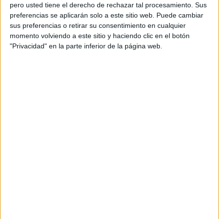
pero usted tiene el derecho de rechazar tal procesamiento. Sus
preferencias se aplicarán solo a este sitio web. Puede cambiar
sus preferencias o retirar su consentimiento en cualquier
momento volviendo a este sitio y haciendo clic en el botón
Acerca de orientacionandujar
"Privacidad" en la parte inferior de la página web.
Orientación Andújar no es solo un blog, es la apuesta
personal de dos profesores Ginés y Maribel, que
además de ser pareja, son los encargados de los
contenidos que encontramos dentro del blog y en el
cual, vuelcan la mayor parte del tiempo, que sus tareas
como docentes, y voluntarios en sus meses de verano
les permite.
DEJA UNA RESPUESTA
Tu dirección de correo electrónico no será
publicada.
Los campos obligatorios están marcados
con
*