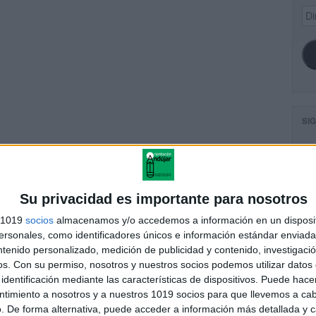
Dir
de
ema
SI
bonitas Día del Padre
FA
Su privacidad es importante para nosotros
s 1019
socios
almacenamos y/o accedemos a información en un disposit
sonales, como identificadores únicos e información estándar enviada 
andujar
ntenido personalizado, medición de publicidad y contenido, investigaci
o un blog, es la apuesta personal de dos profesores Ginés y
os.
Con su permiso, nosotros y nuestros socios podemos utilizar datos 
areja, son los encargados de los contenidos que encontramos
identificación mediante las características de dispositivos. Puede hacer
 vuelcan la mayor parte del tiempo, que sus tareas como docentes, y
ntimiento a nosotros y a nuestros 1019 socios para que llevemos a ca
verano les permite.
. De forma alternativa, puede acceder a información más detallada y 