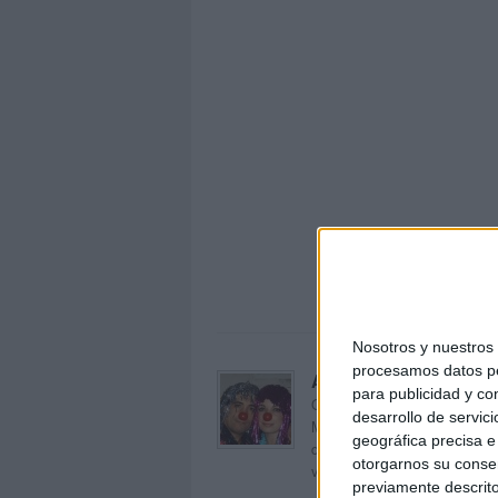
Frases 
Nosotros y nuestro
procesamos datos per
Acerca de orientacion
para publicidad y co
Orientación Andújar no es sol
desarrollo de servici
Maribel, que además de ser p
geográfica precisa e 
dentro del blog y en el cual,
otorgarnos su conse
voluntarios en sus meses de 
previamente descrito