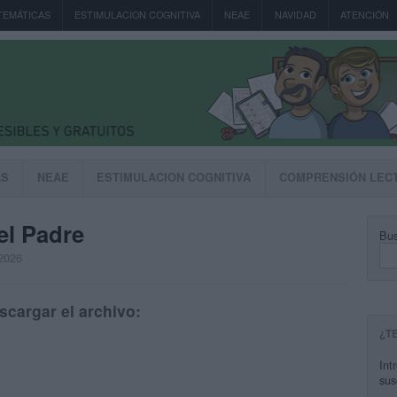
TEMÁTICAS
ESTIMULACION COGNITIVA
NEAE
NAVIDAD
ATENCIÓN
AS
NEAE
ESTIMULACION COGNITIVA
COMPRENSIÓN LEC
el Padre
Bus
 2026
scargar el archivo:
¿T
Int
sus