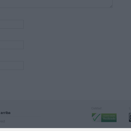
Calidad:
L
 arriba
rved