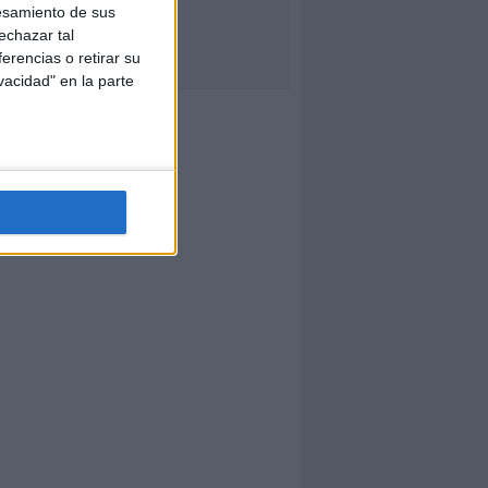
esamiento de sus
echazar tal
erencias o retirar su
vacidad" en la parte