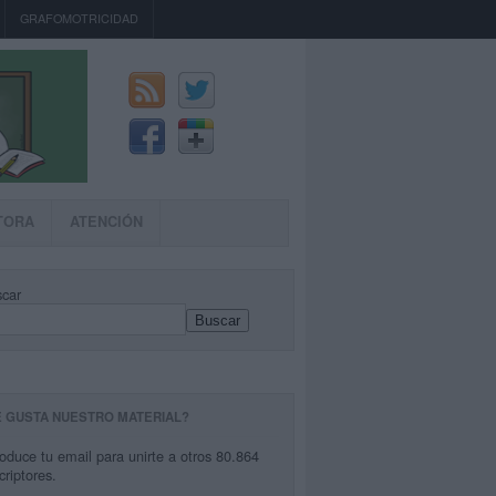
GRAFOMOTRICIDAD
TORA
ATENCIÓN
car
Buscar
E GUSTA NUESTRO MATERIAL?
roduce tu email para unirte a otros 80.864
criptores.