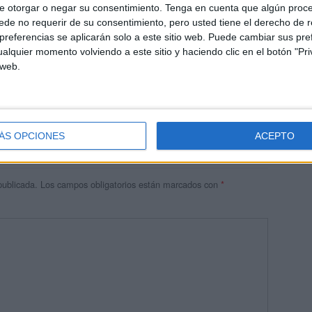
e otorgar o negar su consentimiento.
Tenga en cuenta que algún proc
de no requerir de su consentimiento, pero usted tiene el derecho de r
referencias se aplicarán solo a este sitio web. Puede cambiar sus pref
alquier momento volviendo a este sitio y haciendo clic en el botón "Pri
 web.
us materiales que me ayudaran bastante en estas fechas
ÁS OPCIONES
ACEPTO
publicada.
Los campos obligatorios están marcados con
*