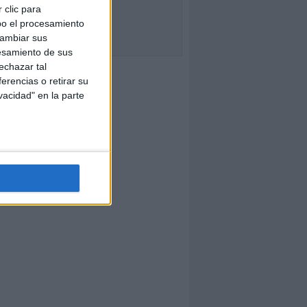
 clic para
bo el procesamiento
cambiar sus
esamiento de sus
echazar tal
erencias o retirar su
vacidad" en la parte