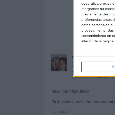
geográfica precisa e 
otorgarnos su conse
previamente descrito
preferencias antes d
datos personales pue
procesamiento. Sus p
consentimiento en cu
inferior de la página
Acerca de orientacion
Orientación Andújar no es sol
Maribel, que además de ser p
M
dentro del blog y en el cual,
voluntarios en sus meses de 
DEJA UNA RESPUESTA
Tu dirección de correo electrónico no será 
Comentario
*