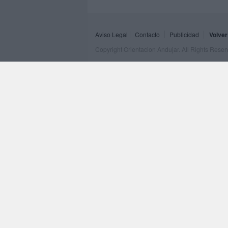
Aviso Legal
Contacto
Publicidad
Volver
Copyright Orientacion Andujar. All Rights Rese