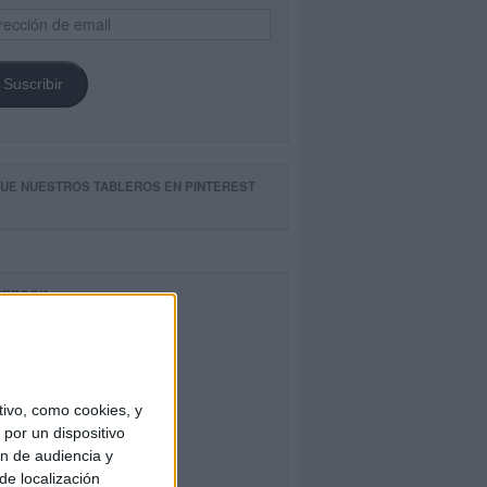
ección
il
Suscribir
GUE NUESTROS TABLEROS EN PINTEREST
CEBOOK
ivo, como cookies, y
por un dispositivo
ón de audiencia y
de localización