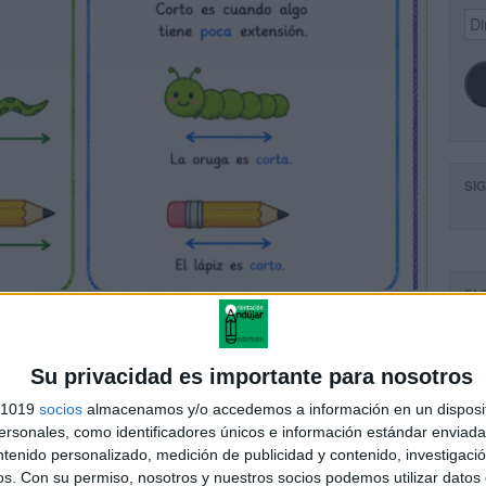
Dir
de
ema
SI
FA
Su privacidad es importante para nosotros
s 1019
socios
almacenamos y/o accedemos a información en un disposit
sonales, como identificadores únicos e información estándar enviada 
ntenido personalizado, medición de publicidad y contenido, investigaci
os.
Con su permiso, nosotros y nuestros socios podemos utilizar datos 