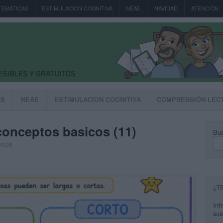
TEMÁTICAS
ESTIMULACION COGNITIVA
NEAE
NAVIDAD
ATENCIÓN
AS
NEAE
ESTIMULACION COGNITIVA
COMPRENSIÓN LEC
conceptos basicos (11)
Bus
 2026
¿T
Int
sus