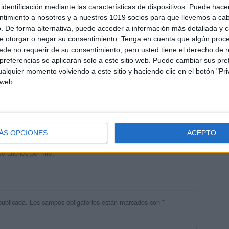
identificación mediante las características de dispositivos. Puede hacer
ntimiento a nosotros y a nuestros 1019 socios para que llevemos a ca
. De forma alternativa, puede acceder a información más detallada y 
e otorgar o negar su consentimiento.
Tenga en cuenta que algún proc
de no requerir de su consentimiento, pero usted tiene el derecho de r
referencias se aplicarán solo a este sitio web. Puede cambiar sus pref
alquier momento volviendo a este sitio y haciendo clic en el botón "Pri
 web.
andujar
o un blog, es la apuesta personal de dos profesores Ginés y
areja, son los encargados de los contenidos que encontramos
ÁS OPCIONES
ACEPTO
 vuelcan la mayor parte del tiempo, que sus tareas como docentes, y
verano les permite.
publicada.
Los campos obligatorios están marcados con
*