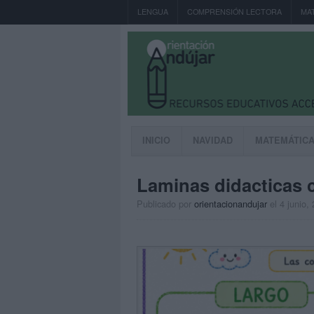
LENGUA
COMPRENSIÓN LECTORA
MA
INICIO
NAVIDAD
MATEMÁTIC
Laminas didacticas 
Publicado por
orientacionandujar
el 4 junio,