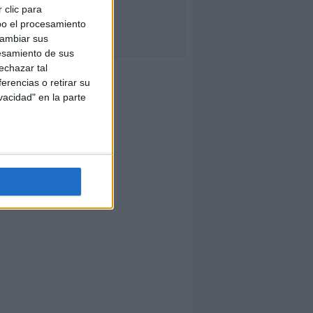
 clic para
bo el procesamiento
cambiar sus
esamiento de sus
echazar tal
erencias o retirar su
vacidad" en la parte