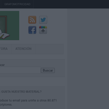
GRAFOMOTRICIDAD
TORA
ATENCIÓN
car
Buscar
E GUSTA NUESTRO MATERIAL?
roduce tu email para unirte a otros 80.871
criptores.