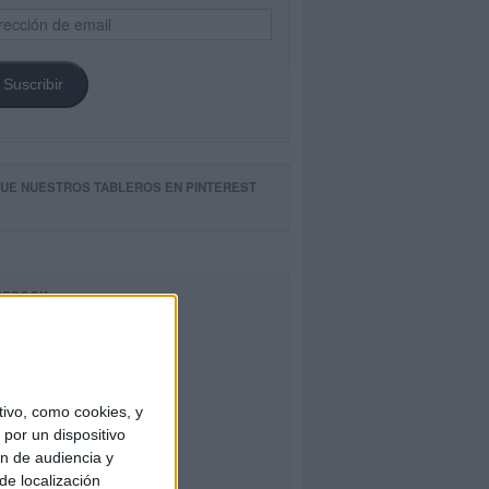
ección
il
Suscribir
GUE NUESTROS TABLEROS EN PINTEREST
CEBOOK
ivo, como cookies, y
por un dispositivo
ón de audiencia y
de localización