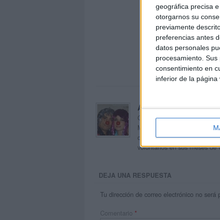
geográfica precisa e 
otorgarnos su conse
previamente descrito
preferencias antes d
datos personales pue
procesamiento. Sus p
consentimiento en cu
inferior de la página
Acerca de orientacion
Orientación Andújar no es sol
Maribel, que además de ser p
M
dentro del blog y en el cual,
voluntarios en sus meses de 
DEJA UNA RESPUESTA
Tu dirección de correo electrónico no será 
Comentario
*