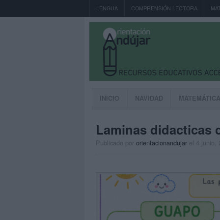
LENGUA
COMPRENSIÓN LECTORA
MA
INICIO
NAVIDAD
MATEMÁTIC
Laminas didacticas 
Publicado por
orientacionandujar
el 4 junio,