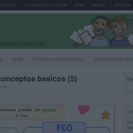
TEMÁTICAS
ESTIMULACION COGNITIVA
NEAE
NAVIDAD
ATENCIÓN
AS
NEAE
ESTIMULACION COGNITIVA
COMPRENSIÓN LEC
conceptos basicos (5)
Bus
 2026
¿T
Int
sus