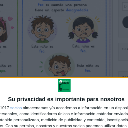
Dir
de
ema
SI
FA
Su privacidad es importante para nosotros
s 1017
socios
almacenamos y/o accedemos a información en un disposit
sonales, como identificadores únicos e información estándar enviada 
ntenido personalizado, medición de publicidad y contenido, investigaci
os.
Con su permiso, nosotros y nuestros socios podemos utilizar datos 