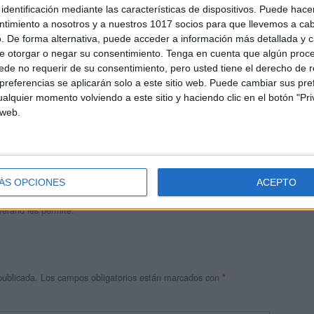
identificación mediante las características de dispositivos. Puede hacer
ntimiento a nosotros y a nuestros 1017 socios para que llevemos a ca
. De forma alternativa, puede acceder a información más detallada y 
e otorgar o negar su consentimiento.
Tenga en cuenta que algún proc
de no requerir de su consentimiento, pero usted tiene el derecho de r
referencias se aplicarán solo a este sitio web. Puede cambiar sus pref
alquier momento volviendo a este sitio y haciendo clic en el botón "Pri
 web.
andujar
o un blog, es la apuesta personal de dos profesores Ginés y
areja, son los encargados de los contenidos que encontramos
ÁS OPCIONES
ACEPTO
 vuelcan la mayor parte del tiempo, que sus tareas como docentes, y
verano les permite.
publicada.
Los campos obligatorios están marcados con
*