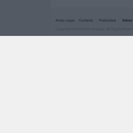
Aviso Legal
Contacto
Publicidad
Volver
Copyright Orientacion Andujar. All Rights Rese