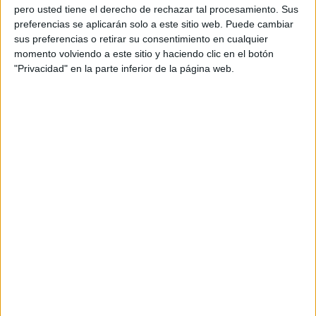
pero usted tiene el derecho de rechazar tal procesamiento. Sus
preferencias se aplicarán solo a este sitio web. Puede cambiar
sus preferencias o retirar su consentimiento en cualquier
momento volviendo a este sitio y haciendo clic en el botón
Acerca de orientacionandujar
"Privacidad" en la parte inferior de la página web.
Orientación Andújar no es solo un blog, es la apuesta
personal de dos profesores Ginés y Maribel, que
además de ser pareja, son los encargados de los
contenidos que encontramos dentro del blog y en el
cual, vuelcan la mayor parte del tiempo, que sus tareas
como docentes, y voluntarios en sus meses de verano
les permite.
DEJA UNA RESPUESTA
Tu dirección de correo electrónico no será
publicada.
Los campos obligatorios están marcados
con
*