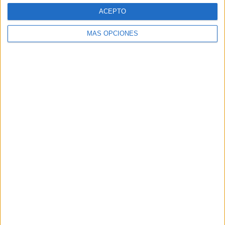
ACEPTO
MÁS OPCIONES
Buscar
Buscar
¿TE GUSTA NUESTRO MATERIAL?
Introduce tu email para unirte a otros
80.868 suscriptores.