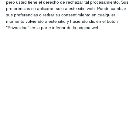
pero usted tiene el derecho de rechazar tal procesamiento. Sus
preferencias se aplicarán solo a este sitio web. Puede cambiar
Acerca de orientacionandujar
sus preferencias o retirar su consentimiento en cualquier
Orientación Andújar no es solo un blog, es la apuesta
momento volviendo a este sitio y haciendo clic en el botón
"Privacidad" en la parte inferior de la página web.
personal de dos profesores Ginés y Maribel, que
además de ser pareja, son los encargados de los
contenidos que encontramos dentro del blog y en el
cual, vuelcan la mayor parte del tiempo, que sus tareas
como docentes, y voluntarios en sus meses de verano
les permite.
DEJA UNA RESPUESTA
Tu dirección de correo electrónico no será
publicada.
Los campos obligatorios están marcados
con
*