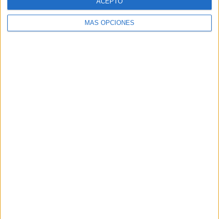
ACEPTO
MÁS OPCIONES
Buscar
Buscar
¿TE GUSTA NUESTRO MATERIAL?
Introduce tu email para unirte a otros
80.864 suscriptores.
Dirección