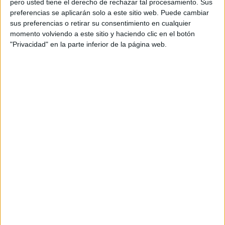
pero usted tiene el derecho de rechazar tal procesamiento. Sus
preferencias se aplicarán solo a este sitio web. Puede cambiar
Acerca de orientacionandujar
sus preferencias o retirar su consentimiento en cualquier
momento volviendo a este sitio y haciendo clic en el botón
Orientación Andújar no es solo un blog, es la apuesta
"Privacidad" en la parte inferior de la página web.
personal de dos profesores Ginés y Maribel, que
además de ser pareja, son los encargados de los
contenidos que encontramos dentro del blog y en el
cual, vuelcan la mayor parte del tiempo, que sus tareas
como docentes, y voluntarios en sus meses de verano
les permite.
DEJA UNA RESPUESTA
Tu dirección de correo electrónico no será
publicada.
Los campos obligatorios están marcados
con
*