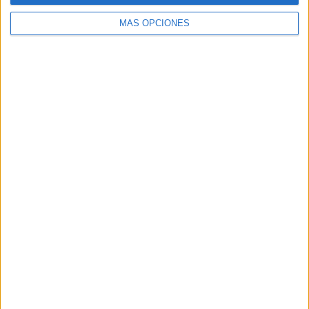
MÁS OPCIONES
Buscar
Buscar
¿TE GUSTA NUESTRO MATERIAL?
Introduce tu email para unirte a otros
80.870 suscriptores.
Dirección