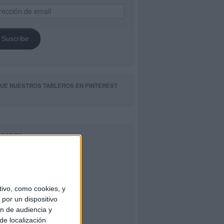
ección
il
Suscribir
GUE NUESTROS TABLEROS EN PINTEREST
CEBOOK
ivo, como cookies, y
por un dispositivo
ón de audiencia y
de localización