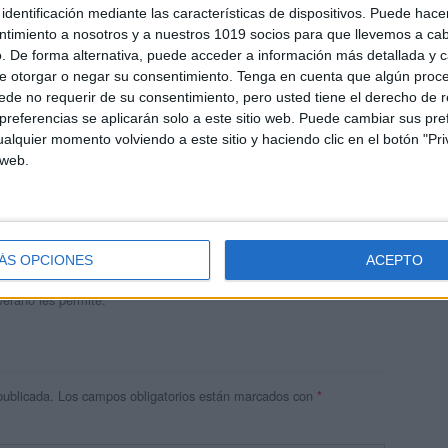
identificación mediante las características de dispositivos. Puede hacer
ntimiento a nosotros y a nuestros 1019 socios para que llevemos a ca
. De forma alternativa, puede acceder a información más detallada y 
e otorgar o negar su consentimiento.
Tenga en cuenta que algún proc
de no requerir de su consentimiento, pero usted tiene el derecho de r
referencias se aplicarán solo a este sitio web. Puede cambiar sus pref
alquier momento volviendo a este sitio y haciendo clic en el botón "Pri
 web.
andujar
o un blog, es la apuesta personal de dos profesores Ginés y
areja, son los encargados de los contenidos que encontramos
ÁS OPCIONES
ACEPTO
 vuelcan la mayor parte del tiempo, que sus tareas como docentes, y
verano les permite.
publicada.
Los campos obligatorios están marcados con
*