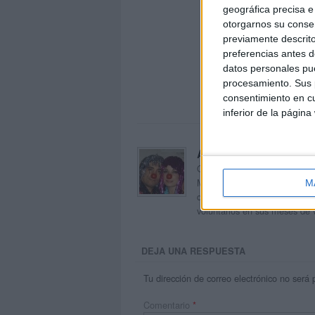
geográfica precisa e 
otorgarnos su conse
previamente descrito
preferencias antes d
datos personales pue
procesamiento. Sus p
consentimiento en cu
inferior de la página
Acerca de orientacion
Orientación Andújar no es sol
Maribel, que además de ser p
M
dentro del blog y en el cual,
voluntarios en sus meses de 
DEJA UNA RESPUESTA
Tu dirección de correo electrónico no será 
Comentario
*