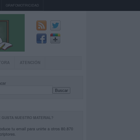
GRAFOMOTRICIDAD
TORA
ATENCIÓN
car
Buscar
E GUSTA NUESTRO MATERIAL?
roduce tu email para unirte a otros 80.870
criptores.