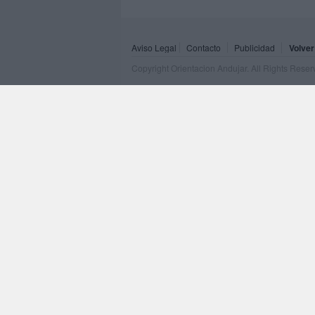
Aviso Legal
Contacto
Publicidad
Volver
Copyright Orientacion Andujar. All Rights Rese