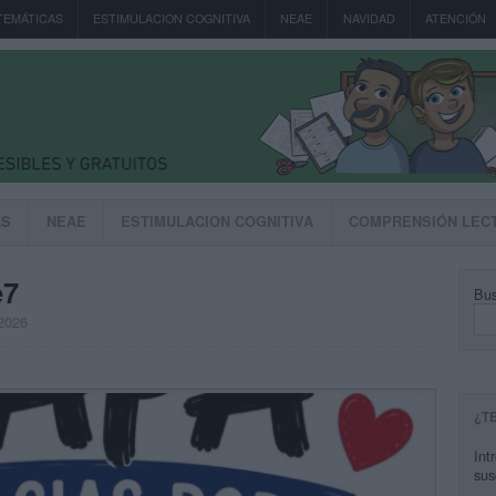
TEMÁTICAS
ESTIMULACION COGNITIVA
NEAE
NAVIDAD
ATENCIÓN
AS
NEAE
ESTIMULACION COGNITIVA
COMPRENSIÓN LEC
e7
Bus
 2026
¿T
Int
sus