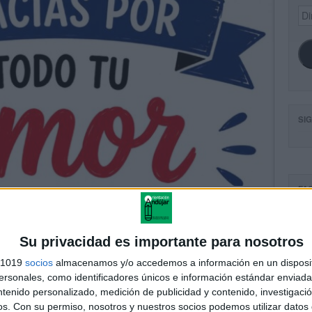
Dir
de
ema
SI
FA
Su privacidad es importante para nosotros
s 1019
socios
almacenamos y/o accedemos a información en un disposit
sonales, como identificadores únicos e información estándar enviada 
ntenido personalizado, medición de publicidad y contenido, investigaci
os.
Con su permiso, nosotros y nuestros socios podemos utilizar datos 