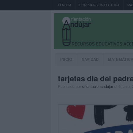
LENGUA
COMPRENSIÓN LECTORA
MA
INICIO
NAVIDAD
MATEMÁTIC
tarjetas dia del padr
Publicado por
orientacionandujar
el 6 junio,