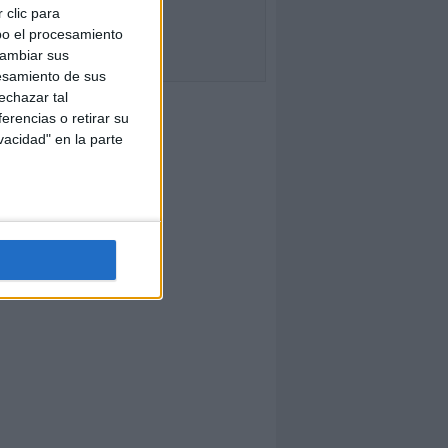
 clic para
bo el procesamiento
cambiar sus
esamiento de sus
echazar tal
erencias o retirar su
vacidad" en la parte