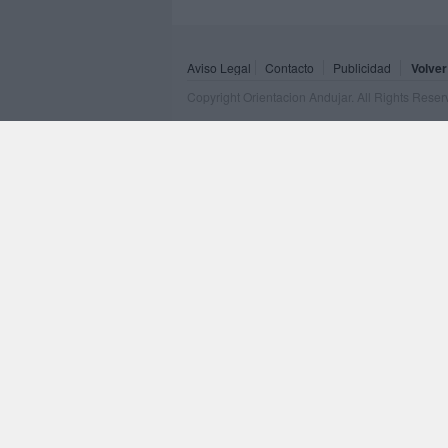
Aviso Legal
Contacto
Publicidad
Volver
Copyright Orientacion Andujar. All Rights Rese