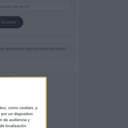
ección
il
Suscribir
GUE NUESTROS TABLEROS EN PINTEREST
CEBOOK
ivo, como cookies, y
por un dispositivo
ón de audiencia y
de localización