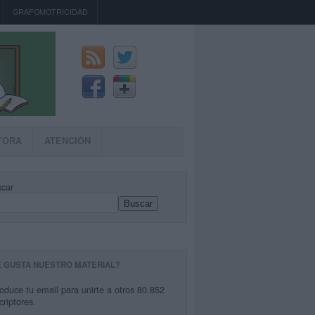
GRAFOMOTRICIDAD
TORA
ATENCIÓN
car
Buscar
E GUSTA NUESTRO MATERIAL?
roduce tu email para unirte a otros 80.852
criptores.