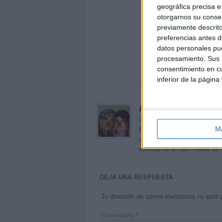
geográfica precisa e 
otorgarnos su conse
previamente descrito
preferencias antes d
datos personales pue
procesamiento. Sus p
consentimiento en cu
inferior de la página
Acerca de orientacion
Orientación Andújar no es sol
Maribel, que además de ser p
M
dentro del blog y en el cual,
voluntarios en sus meses de 
DEJA UNA RESPUESTA
Tu dirección de correo electrónico no será 
Comentario
*