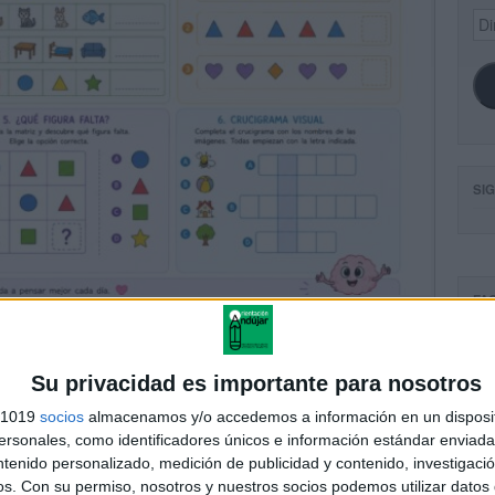
Dir
de
ema
SI
FA
Su privacidad es importante para nosotros
s 1019
socios
almacenamos y/o accedemos a información en un disposit
sonales, como identificadores únicos e información estándar enviada 
ntenido personalizado, medición de publicidad y contenido, investigaci
os.
Con su permiso, nosotros y nuestros socios podemos utilizar datos 