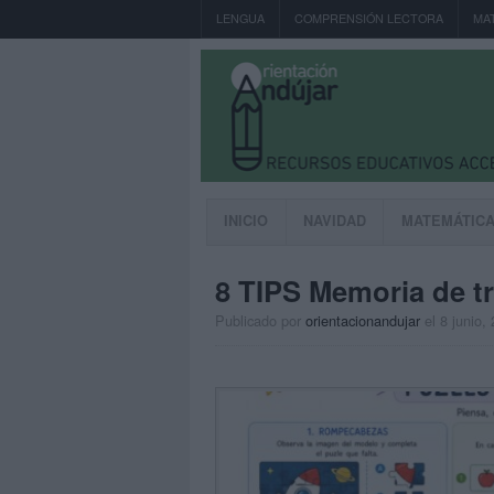
LENGUA
COMPRENSIÓN LECTORA
MA
INICIO
NAVIDAD
MATEMÁTIC
8 TIPS Memoria de t
Publicado por
orientacionandujar
el 8 junio,