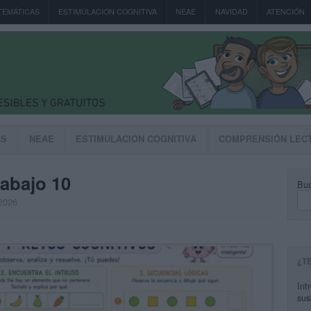
TEMÁTICAS
ESTIMULACION COGNITIVA
NEAE
NAVIDAD
ATENCIÓN
AS
NEAE
ESTIMULACION COGNITIVA
COMPRENSIÓN LEC
rabajo 10
Bus
 2026
¿T
Int
sus