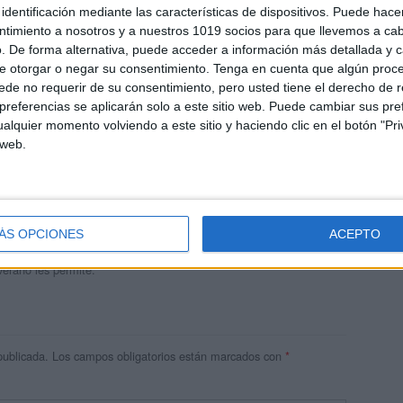
identificación mediante las características de dispositivos. Puede hacer
ntimiento a nosotros y a nuestros 1019 socios para que llevemos a ca
. De forma alternativa, puede acceder a información más detallada y 
e otorgar o negar su consentimiento.
Tenga en cuenta que algún proc
de no requerir de su consentimiento, pero usted tiene el derecho de r
referencias se aplicarán solo a este sitio web. Puede cambiar sus pref
alquier momento volviendo a este sitio y haciendo clic en el botón "Pri
 web.
andujar
o un blog, es la apuesta personal de dos profesores Ginés y
areja, son los encargados de los contenidos que encontramos
ÁS OPCIONES
ACEPTO
 vuelcan la mayor parte del tiempo, que sus tareas como docentes, y
verano les permite.
publicada.
Los campos obligatorios están marcados con
*