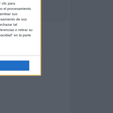
 clic para
bo el procesamiento
cambiar sus
esamiento de sus
echazar tal
erencias o retirar su
vacidad" en la parte