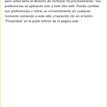
pero usted tiene el derecho de rechazar tal procesamiento. Sus
preferencias se aplicarán solo a este sitio web. Puede cambiar
Acerca de orientacionandujar
sus preferencias o retirar su consentimiento en cualquier
momento volviendo a este sitio y haciendo clic en el botón
Orientación Andújar no es solo un blog, es la apuesta
"Privacidad" en la parte inferior de la página web.
personal de dos profesores Ginés y Maribel, que
además de ser pareja, son los encargados de los
contenidos que encontramos dentro del blog y en el
cual, vuelcan la mayor parte del tiempo, que sus tareas
como docentes, y voluntarios en sus meses de verano
les permite.
DEJA UNA RESPUESTA
Tu dirección de correo electrónico no será
publicada.
Los campos obligatorios están marcados
con
*