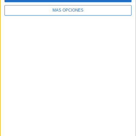
MÁS OPCIONES
Buscar
Buscar
¿TE GUSTA NUESTRO MATERIAL?
Introduce tu email para unirte a otros
80.860 suscriptores.
Dirección