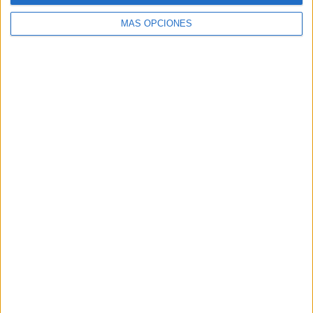
MÁS OPCIONES
Buscar
Buscar
¿TE GUSTA NUESTRO MATERIAL?
Introduce tu email para unirte a otros
80.859 suscriptores.
Dirección