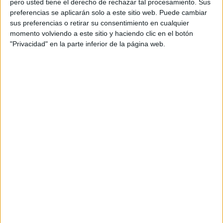
pero usted tiene el derecho de rechazar tal procesamiento. Sus
preferencias se aplicarán solo a este sitio web. Puede cambiar
Acerca de orientacionandujar
sus preferencias o retirar su consentimiento en cualquier
momento volviendo a este sitio y haciendo clic en el botón
Orientación Andújar no es solo un blog, es la apuesta
"Privacidad" en la parte inferior de la página web.
personal de dos profesores Ginés y Maribel, que
además de ser pareja, son los encargados de los
contenidos que encontramos dentro del blog y en el
cual, vuelcan la mayor parte del tiempo, que sus tareas
como docentes, y voluntarios en sus meses de verano
les permite.
DEJA UNA RESPUESTA
Tu dirección de correo electrónico no será
publicada.
Los campos obligatorios están marcados
con
*