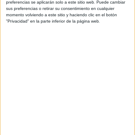
preferencias se aplicarán solo a este sitio web. Puede cambiar
sus preferencias o retirar su consentimiento en cualquier
momento volviendo a este sitio y haciendo clic en el botón
"Privacidad" en la parte inferior de la página web.
Acerca de María Olivares
El autor no ha proporcionado ninguna información.
DEJA UNA RESPUESTA
Tu dirección de correo electrónico no será
publicada.
Los campos obligatorios están marcados
con
*
Comentario
*