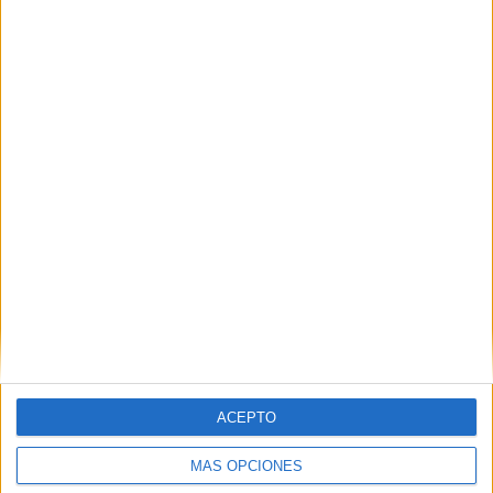
Nombre
*
Correo electrónico
*
Web
ACEPTO
MÁS OPCIONES