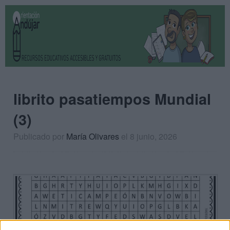
librito pasatiempos Mundial
(3)
Publicado por
María Olivares
el 8 junio, 2026