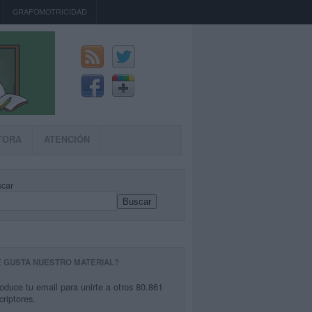
GRAFOMOTRICIDAD
TORA
ATENCIÓN
car
Buscar
E GUSTA NUESTRO MATERIAL?
roduce tu email para unirte a otros 80.861
criptores.