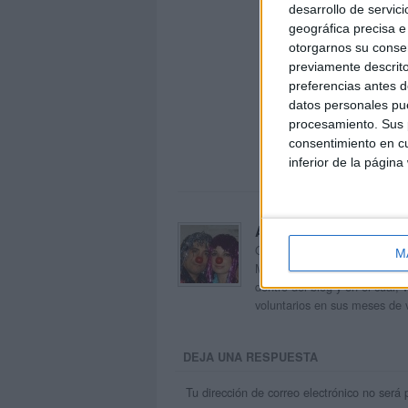
desarrollo de servici
geográfica precisa e 
otorgarnos su conse
previamente descrito
preferencias antes d
datos personales pue
procesamiento. Sus p
consentimiento en cu
inferior de la página
Acerca de orientacion
Orientación Andújar no es sol
M
Maribel, que además de ser p
dentro del blog y en el cual,
voluntarios en sus meses de 
DEJA UNA RESPUESTA
Tu dirección de correo electrónico no será 