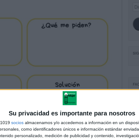
Dir
de
ema
SI
FA
Su privacidad es importante para nosotros
s 1019
socios
almacenamos y/o accedemos a información en un disposit
sonales, como identificadores únicos e información estándar enviada 
ntenido personalizado, medición de publicidad y contenido, investigaci