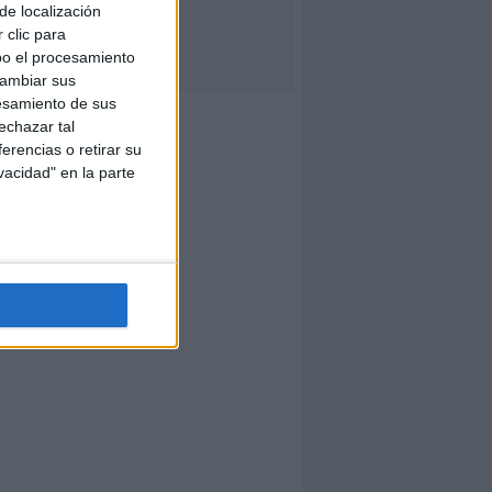
de localización
 clic para
bo el procesamiento
cambiar sus
esamiento de sus
echazar tal
erencias o retirar su
vacidad" en la parte