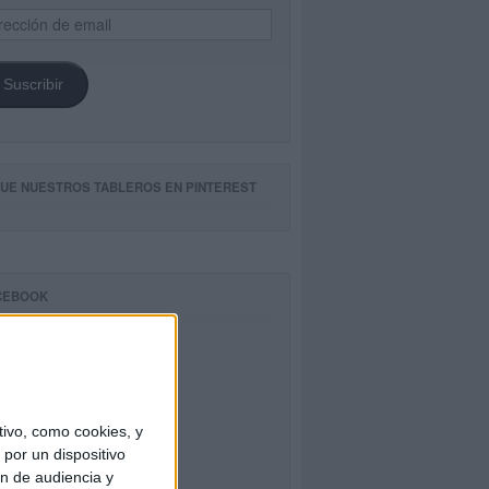
ección
il
Suscribir
GUE NUESTROS TABLEROS EN PINTEREST
CEBOOK
ivo, como cookies, y
por un dispositivo
ón de audiencia y