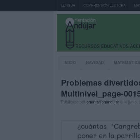
LENGUA
COMPRENSIÓN LECTORA
MA
INICIO
NAVIDAD
MATEMÁTIC
Problemas divertidos
Multinivel_page-001
Publicado por
orientacionandujar
el 4 junio,