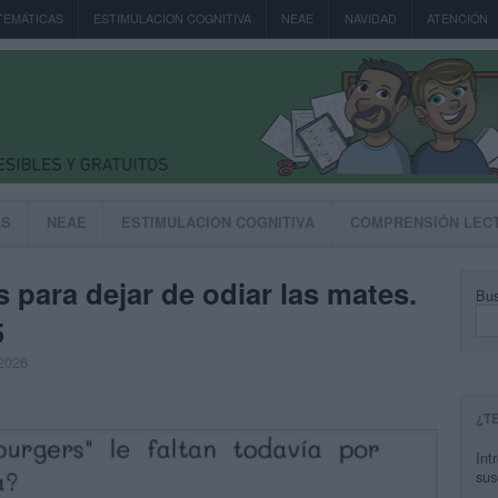
TEMÁTICAS
ESTIMULACION COGNITIVA
NEAE
NAVIDAD
ATENCIÓN
AS
NEAE
ESTIMULACION COGNITIVA
COMPRENSIÓN LEC
 para dejar de odiar las mates.
Bus
5
 2026
¿T
Int
sus