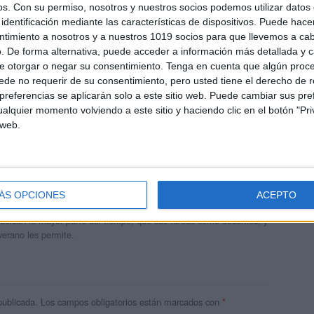
os.
Con su permiso, nosotros y nuestros socios podemos utilizar datos 
identificación mediante las características de dispositivos. Puede hacer
ntimiento a nosotros y a nuestros 1019 socios para que llevemos a ca
. De forma alternativa, puede acceder a información más detallada y 
e otorgar o negar su consentimiento.
Tenga en cuenta que algún proc
de no requerir de su consentimiento, pero usted tiene el derecho de r
referencias se aplicarán solo a este sitio web. Puede cambiar sus pref
alquier momento volviendo a este sitio y haciendo clic en el botón "Pri
 web.
andujar
o un blog, es la apuesta personal de dos profesores Ginés y
ÁS OPCIONES
ACEPTO
areja, son los encargados de los contenidos que encontramos
 vuelcan la mayor parte del tiempo, que sus tareas como docentes, y
verano les permite.
publicada.
Los campos obligatorios están marcados con
*