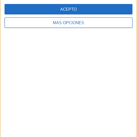
Web
ACEPTO
MÁS OPCIONES
Buscar
Buscar
¿TE GUSTA NUESTRO MATERIAL?