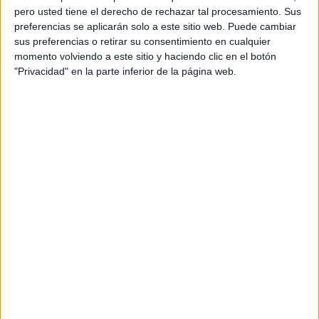
pero usted tiene el derecho de rechazar tal procesamiento. Sus
preferencias se aplicarán solo a este sitio web. Puede cambiar
sus preferencias o retirar su consentimiento en cualquier
momento volviendo a este sitio y haciendo clic en el botón
"Privacidad" en la parte inferior de la página web.
Acerca de orientacionandujar
Orientación Andújar no es solo un blog, es la apuesta
personal de dos profesores Ginés y Maribel, que
además de ser pareja, son los encargados de los
contenidos que encontramos dentro del blog y en el
cual, vuelcan la mayor parte del tiempo, que sus tareas
como docentes, y voluntarios en sus meses de verano
les permite.
DEJA UNA RESPUESTA
Tu dirección de correo electrónico no será