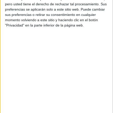
pero usted tiene el derecho de rechazar tal procesamiento. Sus
preferencias se aplicarán solo a este sitio web. Puede cambiar
sus preferencias o retirar su consentimiento en cualquier
momento volviendo a este sitio y haciendo clic en el botón
"Privacidad" en la parte inferior de la página web.
Acerca de orientacionandujar
Orientación Andújar no es solo un blog, es la apuesta
personal de dos profesores Ginés y Maribel, que
además de ser pareja, son los encargados de los
contenidos que encontramos dentro del blog y en el
cual, vuelcan la mayor parte del tiempo, que sus tareas
como docentes, y voluntarios en sus meses de verano
les permite.
DEJA UNA RESPUESTA
Tu dirección de correo electrónico no será