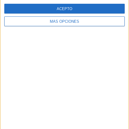
Web
ACEPTO
MÁS OPCIONES
Buscar
Buscar
¿TE GUSTA NUESTRO MATERIAL?