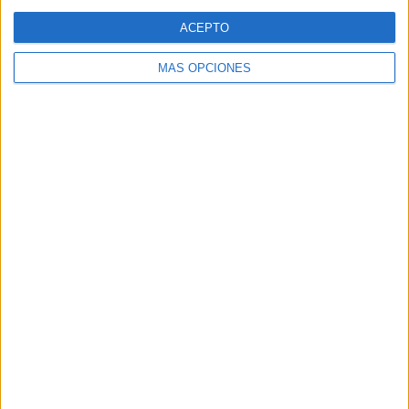
Web
ACEPTO
MÁS OPCIONES
Buscar
Buscar
¿TE GUSTA NUESTRO MATERIAL?