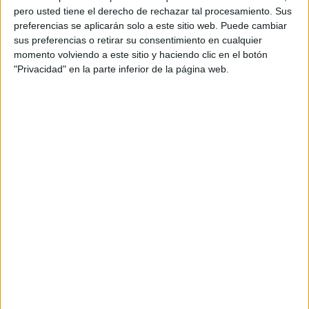
pero usted tiene el derecho de rechazar tal procesamiento. Sus
preferencias se aplicarán solo a este sitio web. Puede cambiar
sus preferencias o retirar su consentimiento en cualquier
momento volviendo a este sitio y haciendo clic en el botón
"Privacidad" en la parte inferior de la página web.
Acerca de orientacionandujar
Orientación Andújar no es solo un blog, es la apuesta
personal de dos profesores Ginés y Maribel, que
además de ser pareja, son los encargados de los
contenidos que encontramos dentro del blog y en el
cual, vuelcan la mayor parte del tiempo, que sus tareas
como docentes, y voluntarios en sus meses de verano
les permite.
DEJA UNA RESPUESTA
Tu dirección de correo electrónico no será