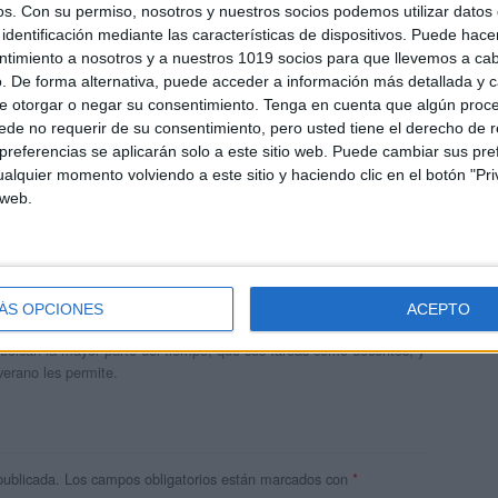
os.
Con su permiso, nosotros y nuestros socios podemos utilizar datos 
identificación mediante las características de dispositivos. Puede hacer
ntimiento a nosotros y a nuestros 1019 socios para que llevemos a ca
. De forma alternativa, puede acceder a información más detallada y 
e otorgar o negar su consentimiento.
Tenga en cuenta que algún proc
de no requerir de su consentimiento, pero usted tiene el derecho de r
referencias se aplicarán solo a este sitio web. Puede cambiar sus pref
alquier momento volviendo a este sitio y haciendo clic en el botón "Pri
 web.
andujar
o un blog, es la apuesta personal de dos profesores Ginés y
ÁS OPCIONES
ACEPTO
areja, son los encargados de los contenidos que encontramos
 vuelcan la mayor parte del tiempo, que sus tareas como docentes, y
verano les permite.
publicada.
Los campos obligatorios están marcados con
*