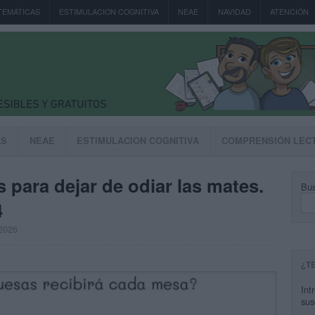
TEMÁTICAS
ESTIMULACION COGNITIVA
NEAE
NAVIDAD
ATENCIÓN
AS
NEAE
ESTIMULACION COGNITIVA
COMPRENSIÓN LEC
 para dejar de odiar las mates.
Bus
4
 2026
¿T
Int
sus