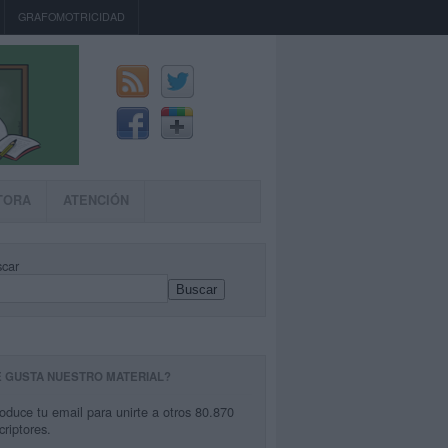
GRAFOMOTRICIDAD
TORA
ATENCIÓN
car
Buscar
E GUSTA NUESTRO MATERIAL?
roduce tu email para unirte a otros 80.870
criptores.