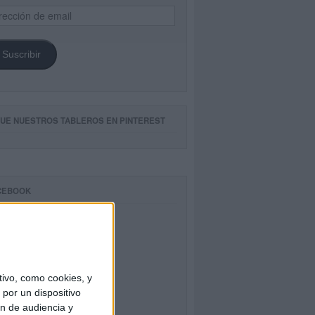
ección
il
Suscribir
GUE NUESTROS TABLEROS EN PINTEREST
CEBOOK
ivo, como cookies, y
por un dispositivo
ón de audiencia y