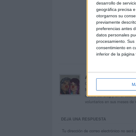
desarrollo de servici
geográfica precisa e 
otorgarnos su conse
previamente descrito
preferencias antes d
datos personales pue
procesamiento. Sus p
consentimiento en cu
inferior de la página
Acerca de orientacion
Orientación Andújar no es sol
M
Maribel, que además de ser p
dentro del blog y en el cual,
voluntarios en sus meses de 
DEJA UNA RESPUESTA
Tu dirección de correo electrónico no será 