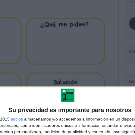
Dir
de
ema
SI
FA
Su privacidad es importante para nosotros
s 1019
socios
almacenamos y/o accedemos a información en un disposit
sonales, como identificadores únicos e información estándar enviada 
ntenido personalizado, medición de publicidad y contenido, investigaci