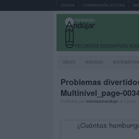
LENGUA
COMPRENSIÓN LECTORA
MA
INICIO
NAVIDAD
MATEMÁTIC
Problemas divertidos
Multinivel_page-003
Publicado por
orientacionandujar
el 4 junio,