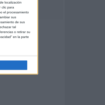
de localización
 clic para
bo el procesamiento
cambiar sus
esamiento de sus
echazar tal
erencias o retirar su
vacidad" en la parte