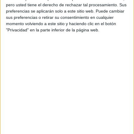
pero usted tiene el derecho de rechazar tal procesamiento. Sus
preferencias se aplicarán solo a este sitio web. Puede cambiar
sus preferencias o retirar su consentimiento en cualquier
momento volviendo a este sitio y haciendo clic en el botón
"Privacidad" en la parte inferior de la página web.
Acerca de orientacionandujar
Orientación Andújar no es solo un blog, es la apuesta
personal de dos profesores Ginés y Maribel, que
además de ser pareja, son los encargados de los
contenidos que encontramos dentro del blog y en el
cual, vuelcan la mayor parte del tiempo, que sus tareas
como docentes, y voluntarios en sus meses de verano
les permite.
DEJA UNA RESPUESTA
Tu dirección de correo electrónico no será