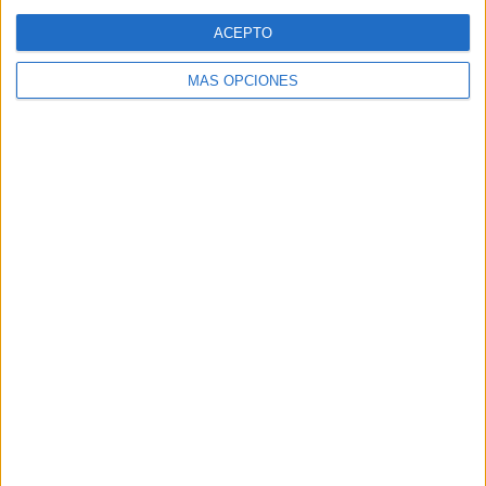
Web
ACEPTO
MÁS OPCIONES
Buscar
Buscar
¿TE GUSTA NUESTRO MATERIAL?