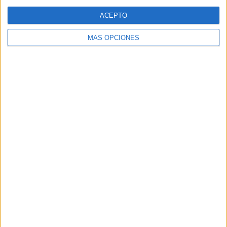
Web
ACEPTO
MÁS OPCIONES
Buscar
Buscar
¿TE GUSTA NUESTRO MATERIAL?