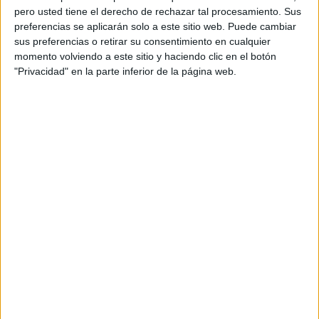
pero usted tiene el derecho de rechazar tal procesamiento. Sus
preferencias se aplicarán solo a este sitio web. Puede cambiar
sus preferencias o retirar su consentimiento en cualquier
momento volviendo a este sitio y haciendo clic en el botón
"Privacidad" en la parte inferior de la página web.
Acerca de orientacionandujar
Orientación Andújar no es solo un blog, es la apuesta
personal de dos profesores Ginés y Maribel, que
además de ser pareja, son los encargados de los
contenidos que encontramos dentro del blog y en el
cual, vuelcan la mayor parte del tiempo, que sus tareas
como docentes, y voluntarios en sus meses de verano
les permite.
DEJA UNA RESPUESTA
Tu dirección de correo electrónico no será