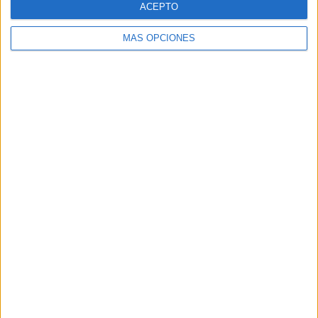
ACEPTO
MÁS OPCIONES
Buscar
Buscar
¿TE GUSTA NUESTRO MATERIAL?
Introduce tu email para unirte a otros
80.844 suscriptores.