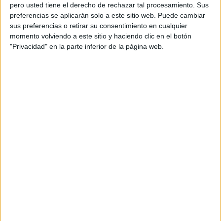
pero usted tiene el derecho de rechazar tal procesamiento. Sus
preferencias se aplicarán solo a este sitio web. Puede cambiar
sus preferencias o retirar su consentimiento en cualquier
momento volviendo a este sitio y haciendo clic en el botón
Acerca de orientacionandujar
"Privacidad" en la parte inferior de la página web.
Orientación Andújar no es solo un blog, es la apuesta
personal de dos profesores Ginés y Maribel, que
además de ser pareja, son los encargados de los
contenidos que encontramos dentro del blog y en el
cual, vuelcan la mayor parte del tiempo, que sus tareas
como docentes, y voluntarios en sus meses de verano
les permite.
DEJA UNA RESPUESTA
Tu dirección de correo electrónico no será
publicada.
Los campos obligatorios están marcados
con
*