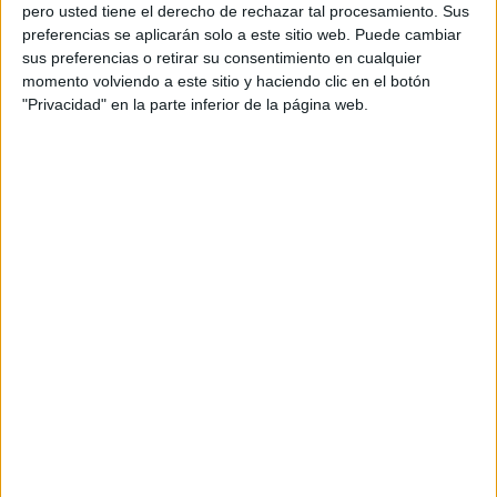
pero usted tiene el derecho de rechazar tal procesamiento. Sus
preferencias se aplicarán solo a este sitio web. Puede cambiar
sus preferencias o retirar su consentimiento en cualquier
momento volviendo a este sitio y haciendo clic en el botón
Acerca de orientacionandujar
"Privacidad" en la parte inferior de la página web.
Orientación Andújar no es solo un blog, es la apuesta
personal de dos profesores Ginés y Maribel, que
además de ser pareja, son los encargados de los
contenidos que encontramos dentro del blog y en el
cual, vuelcan la mayor parte del tiempo, que sus tareas
como docentes, y voluntarios en sus meses de verano
les permite.
DEJA UNA RESPUESTA
Tu dirección de correo electrónico no será
publicada.
Los campos obligatorios están marcados
con
*