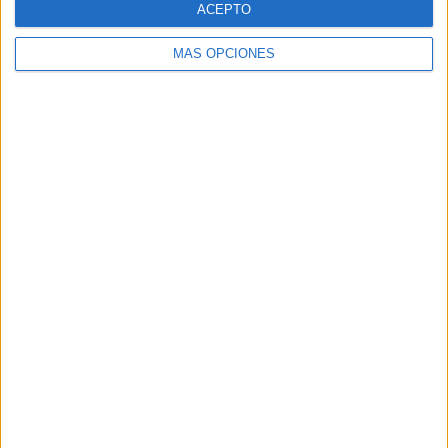
ACEPTO
MÁS OPCIONES
Buscar
Buscar
¿TE GUSTA NUESTRO MATERIAL?
Introduce tu email para unirte a otros
80.871 suscriptores.