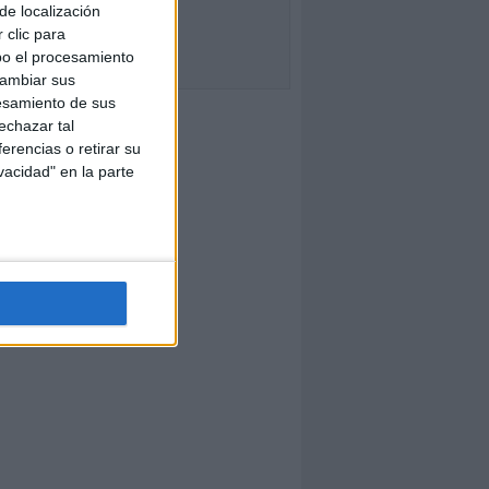
de localización
 clic para
bo el procesamiento
cambiar sus
esamiento de sus
echazar tal
erencias o retirar su
vacidad" en la parte