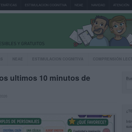
TEMÁTICAS
ESTIMULACION COGNITIVA
NEAE
NAVIDAD
ATENCIÓN
AS
NEAE
ESTIMULACION COGNITIVA
COMPRENSIÓN LEC
los ultimos 10 minutos de
Bus
 2026
¿T
Int
sus