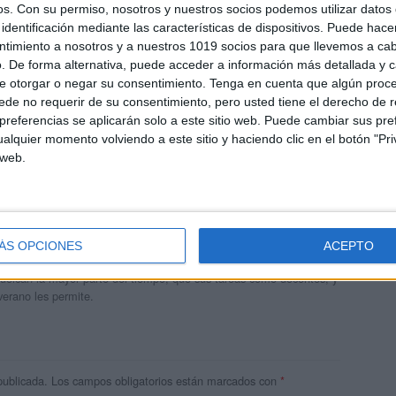
os.
Con su permiso, nosotros y nuestros socios podemos utilizar datos 
identificación mediante las características de dispositivos. Puede hacer
ntimiento a nosotros y a nuestros 1019 socios para que llevemos a ca
. De forma alternativa, puede acceder a información más detallada y 
e otorgar o negar su consentimiento.
Tenga en cuenta que algún proc
de no requerir de su consentimiento, pero usted tiene el derecho de r
referencias se aplicarán solo a este sitio web. Puede cambiar sus pref
alquier momento volviendo a este sitio y haciendo clic en el botón "Pri
 web.
andujar
o un blog, es la apuesta personal de dos profesores Ginés y
ÁS OPCIONES
ACEPTO
areja, son los encargados de los contenidos que encontramos
 vuelcan la mayor parte del tiempo, que sus tareas como docentes, y
verano les permite.
publicada.
Los campos obligatorios están marcados con
*