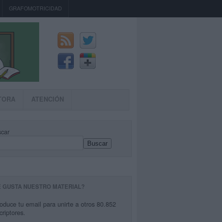
GRAFOMOTRICIDAD
TORA
ATENCIÓN
car
Buscar
E GUSTA NUESTRO MATERIAL?
roduce tu email para unirte a otros 80.852
criptores.