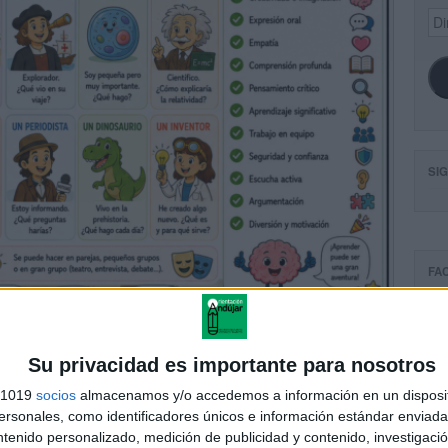
Dir
de
ema
SI
FA
Su privacidad es importante para nosotros
s 1019
socios
almacenamos y/o accedemos a información en un disposit
sonales, como identificadores únicos e información estándar enviada 
ntenido personalizado, medición de publicidad y contenido, investigaci