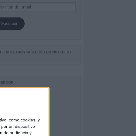
ección
il
Suscribir
GUE NUESTROS TABLEROS EN PINTEREST
CEBOOK
ivo, como cookies, y
por un dispositivo
ón de audiencia y