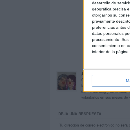
desarrollo de servici
geográfica precisa e 
otorgarnos su conse
previamente descrito
preferencias antes d
datos personales pue
procesamiento. Sus p
consentimiento en cu
inferior de la página
Acerca de orientacion
Orientación Andújar no es sol
M
Maribel, que además de ser p
dentro del blog y en el cual,
voluntarios en sus meses de 
DEJA UNA RESPUESTA
Tu dirección de correo electrónico no será 