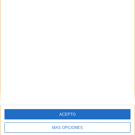
Nombre
*
Correo electrónico
*
Web
ACEPTO
MÁS OPCIONES