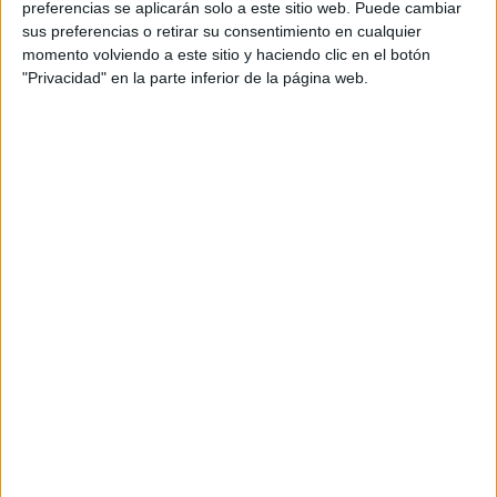
preferencias se aplicarán solo a este sitio web. Puede cambiar
sus preferencias o retirar su consentimiento en cualquier
momento volviendo a este sitio y haciendo clic en el botón
"Privacidad" en la parte inferior de la página web.
Acerca de María Olivares
El autor no ha proporcionado ninguna información.
DEJA UNA RESPUESTA
Tu dirección de correo electrónico no será
publicada.
Los campos obligatorios están marcados
con
*
Comentario
*