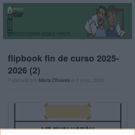
flipbook fin de curso 2025-
2026 (2)
Publicado por
María Olivares
el 8 junio, 2026