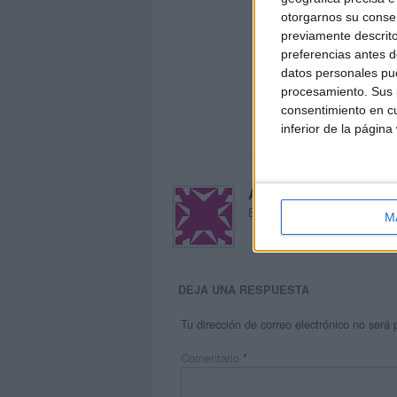
otorgarnos su conse
previamente descrito
preferencias antes d
datos personales pue
procesamiento. Sus p
consentimiento en cu
inferior de la página
Acerca de María Oliva
El autor no ha proporcionado
M
DEJA UNA RESPUESTA
Tu dirección de correo electrónico no será 
Comentario
*