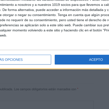
ntimiento a nosotros y a nuestros 1019 socios para que llevemos a ca
. De forma alternativa, puede acceder a información más detallada y 
e otorgar o negar su consentimiento.
Tenga en cuenta que algún proc
de no requerir de su consentimiento, pero usted tiene el derecho de r
referencias se aplicarán solo a este sitio web. Puede cambiar sus pref
alquier momento volviendo a este sitio y haciendo clic en el botón "Pri
 web.
res
 ninguna información.
ÁS OPCIONES
ACEPTO
publicada.
Los campos obligatorios están marcados con
*