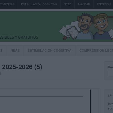
TEMÁTICAS
ESTIMULACION COGNITIVA
NEAE
NAVIDAD
ATENCIÓN
AS
NEAE
ESTIMULACION COGNITIVA
COMPRENSIÓN LEC
 2025-2026 (5)
Bus
6
¿T
Int
sus