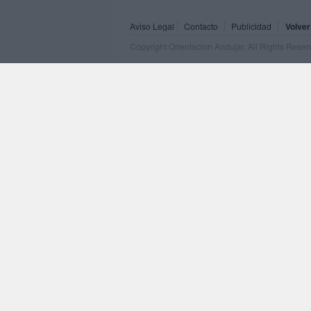
Aviso Legal
Contacto
Publicidad
Volver
Copyright Orientacion Andujar. All Rights Rese