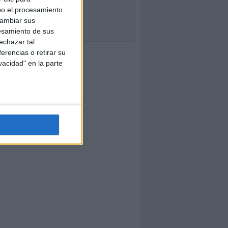
bo el procesamiento
cambiar sus
esamiento de sus
echazar tal
erencias o retirar su
vacidad" en la parte