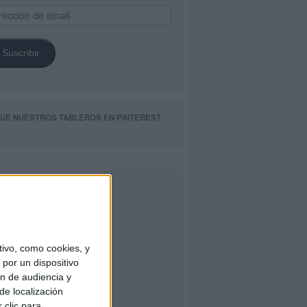
ección
il
Suscribir
GUE NUESTROS TABLEROS EN PINTEREST
CEBOOK
ivo, como cookies, y
por un dispositivo
ón de audiencia y
de localización
 clic para