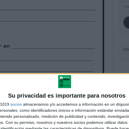
Dir
de
ema
SI
FA
Su privacidad es importante para nosotros
s 1019
socios
almacenamos y/o accedemos a información en un disposit
sonales, como identificadores únicos e información estándar enviada 
ntenido personalizado, medición de publicidad y contenido, investigaci
os.
Con su permiso, nosotros y nuestros socios podemos utilizar datos 
identificación mediante las características de dispositivos. Puede hacer