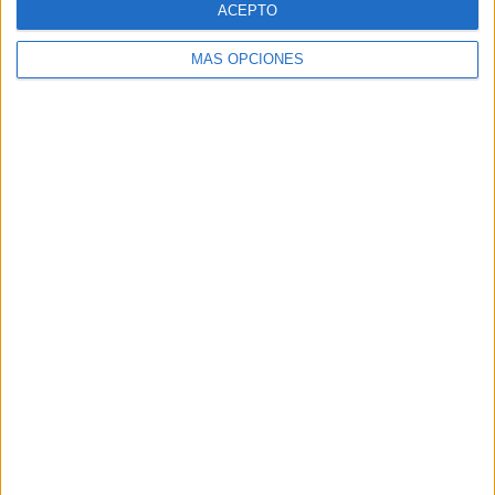
ACEPTO
MÁS OPCIONES
Buscar
Buscar
¿TE GUSTA NUESTRO MATERIAL?
Introduce tu email para unirte a otros
80.853 suscriptores.