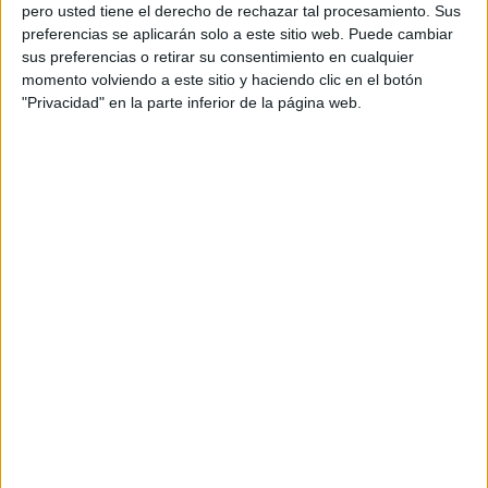
pero usted tiene el derecho de rechazar tal procesamiento. Sus
preferencias se aplicarán solo a este sitio web. Puede cambiar
sus preferencias o retirar su consentimiento en cualquier
momento volviendo a este sitio y haciendo clic en el botón
Acerca de orientacionandujar
"Privacidad" en la parte inferior de la página web.
Orientación Andújar no es solo un blog, es la apuesta
personal de dos profesores Ginés y Maribel, que
además de ser pareja, son los encargados de los
contenidos que encontramos dentro del blog y en el
cual, vuelcan la mayor parte del tiempo, que sus tareas
como docentes, y voluntarios en sus meses de verano
les permite.
DEJA UNA RESPUESTA
Tu dirección de correo electrónico no será
publicada.
Los campos obligatorios están marcados
con
*