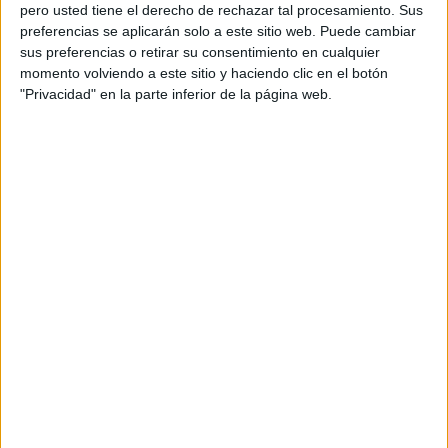
pero usted tiene el derecho de rechazar tal procesamiento. Sus
preferencias se aplicarán solo a este sitio web. Puede cambiar
sus preferencias o retirar su consentimiento en cualquier
momento volviendo a este sitio y haciendo clic en el botón
Acerca de orientacionandujar
"Privacidad" en la parte inferior de la página web.
Orientación Andújar no es solo un blog, es la apuesta
personal de dos profesores Ginés y Maribel, que
además de ser pareja, son los encargados de los
contenidos que encontramos dentro del blog y en el
cual, vuelcan la mayor parte del tiempo, que sus tareas
como docentes, y voluntarios en sus meses de verano
les permite.
DEJA UNA RESPUESTA
Tu dirección de correo electrónico no será
publicada.
Los campos obligatorios están marcados
con
*