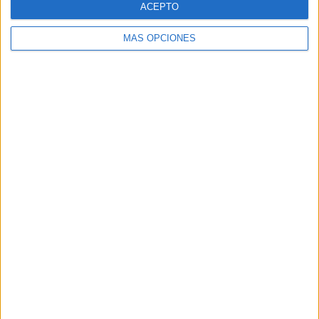
ACEPTO
MÁS OPCIONES
Buscar
Buscar
¿TE GUSTA NUESTRO MATERIAL?
Introduce tu email para unirte a otros
80.858 suscriptores.