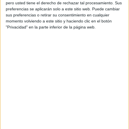
pero usted tiene el derecho de rechazar tal procesamiento. Sus
preferencias se aplicarán solo a este sitio web. Puede cambiar
sus preferencias o retirar su consentimiento en cualquier
momento volviendo a este sitio y haciendo clic en el botón
Acerca de orientacionandujar
"Privacidad" en la parte inferior de la página web.
Orientación Andújar no es solo un blog, es la apuesta
personal de dos profesores Ginés y Maribel, que
además de ser pareja, son los encargados de los
contenidos que encontramos dentro del blog y en el
cual, vuelcan la mayor parte del tiempo, que sus tareas
como docentes, y voluntarios en sus meses de verano
les permite.
DEJA UNA RESPUESTA
Tu dirección de correo electrónico no será
publicada.
Los campos obligatorios están marcados
con
*