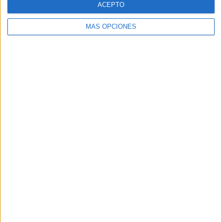
ACEPTO
MÁS OPCIONES
Buscar
Buscar
¿TE GUSTA NUESTRO MATERIAL?
Introduce tu email para unirte a otros
80.860 suscriptores.