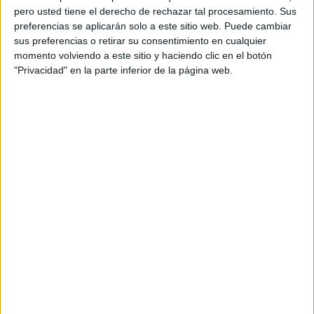
pero usted tiene el derecho de rechazar tal procesamiento. Sus
preferencias se aplicarán solo a este sitio web. Puede cambiar
sus preferencias o retirar su consentimiento en cualquier
momento volviendo a este sitio y haciendo clic en el botón
"Privacidad" en la parte inferior de la página web.
Acerca de orientacionandujar
Orientación Andújar no es solo un blog, es la apuesta
personal de dos profesores Ginés y Maribel, que
además de ser pareja, son los encargados de los
contenidos que encontramos dentro del blog y en el
cual, vuelcan la mayor parte del tiempo, que sus tareas
como docentes, y voluntarios en sus meses de verano
les permite.
DEJA UNA RESPUESTA
Tu dirección de correo electrónico no será