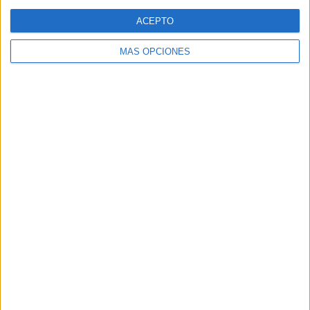
Web
ACEPTO
MÁS OPCIONES
Buscar
Buscar
¿TE GUSTA NUESTRO MATERIAL?