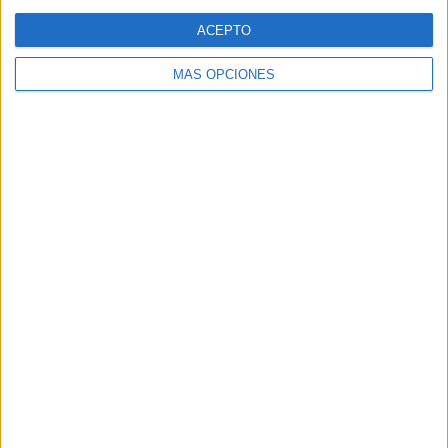
Web
ACEPTO
MÁS OPCIONES
Buscar
Buscar
¿TE GUSTA NUESTRO MATERIAL?