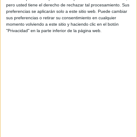
pero usted tiene el derecho de rechazar tal procesamiento. Sus
preferencias se aplicarán solo a este sitio web. Puede cambiar
sus preferencias o retirar su consentimiento en cualquier
momento volviendo a este sitio y haciendo clic en el botón
"Privacidad" en la parte inferior de la página web.
Acerca de orientacionandujar
Orientación Andújar no es solo un blog, es la apuesta
personal de dos profesores Ginés y Maribel, que
además de ser pareja, son los encargados de los
contenidos que encontramos dentro del blog y en el
cual, vuelcan la mayor parte del tiempo, que sus tareas
como docentes, y voluntarios en sus meses de verano
les permite.
DEJA UNA RESPUESTA
Tu dirección de correo electrónico no será