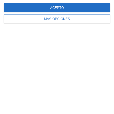
Web
ACEPTO
MÁS OPCIONES
Buscar
Buscar
¿TE GUSTA NUESTRO MATERIAL?