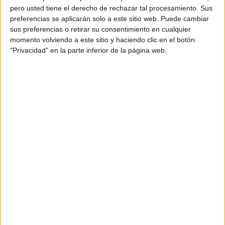
pero usted tiene el derecho de rechazar tal procesamiento. Sus
preferencias se aplicarán solo a este sitio web. Puede cambiar
sus preferencias o retirar su consentimiento en cualquier
momento volviendo a este sitio y haciendo clic en el botón
"Privacidad" en la parte inferior de la página web.
Acerca de orientacionandujar
Orientación Andújar no es solo un blog, es la apuesta
personal de dos profesores Ginés y Maribel, que
además de ser pareja, son los encargados de los
contenidos que encontramos dentro del blog y en el
cual, vuelcan la mayor parte del tiempo, que sus tareas
como docentes, y voluntarios en sus meses de verano
les permite.
DEJA UNA RESPUESTA
Tu dirección de correo electrónico no será